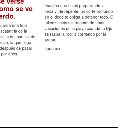
e verse
Imagina que estás preparando la
como se ve
cena y, de repente, un corte profundo
.
uerdo
en el dedo te obliga a detener todo. O
tal vez estás disfrutando de unas
guarda una foto
vacaciones en la playa cuando tu hijo
scatar: la de la
se raspa la rodilla corriendo por la
s, la del bautizo de
arena.
está, la que llegó
 después de pasar
Lado.mx
por años.