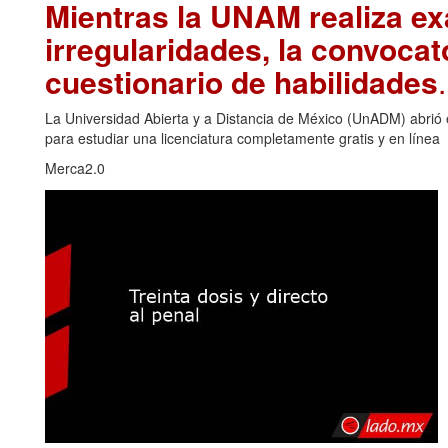
Mientras la UNAM realiza ex
irregularidades, la convoca
cuestionario de habilidades
La Universidad Abierta y a Distancia de México (UnADM) abrió e
para estudiar una licenciatura completamente gratis y en línea
Merca2.0