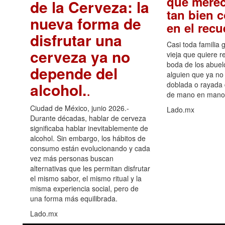
que merec
de la Cerveza: la
tan bien 
nueva forma de
en el rec
disfrutar una
Casi toda familia 
cerveza ya no
vieja que quiere re
boda de los abuelo
depende del
alguien que ya no 
alcohol.
.
doblada o rayada
de mano en mano 
Ciudad de México, junio 2026.-
Lado.mx
Durante décadas, hablar de cerveza
significaba hablar inevitablemente de
alcohol. Sin embargo, los hábitos de
consumo están evolucionando y cada
vez más personas buscan
alternativas que les permitan disfrutar
el mismo sabor, el mismo ritual y la
misma experiencia social, pero de
una forma más equilibrada.
Lado.mx