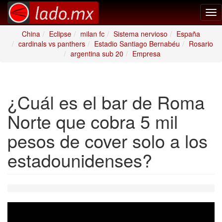
Tog
nav
China
Eclipse
milan fc
Sistema nervioso
España
cardinals vs panthers
Estadio Santiago Bernabéu
Rosario
argentina sub 20
Empresa
¿Cuál es el bar de Roma
Norte que cobra 5 mil
pesos de cover solo a los
estadounidenses?