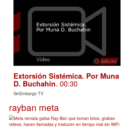
Extorsión Sistémica. Por Muna
. 00:30
D. Buchahin
SinEmbargo TV
rayban meta