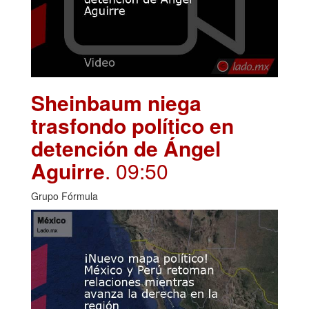
Sheinbaum niega
trasfondo político en
detención de Ángel
Aguirre
. 09:50
Grupo Fórmula