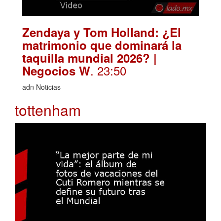
Zendaya y Tom Holland: ¿El
matrimonio que dominará la
taquilla mundial 2026? |
. 23:50
Negocios W
adn Noticias
tottenham