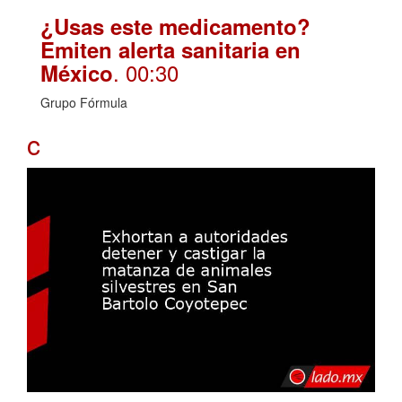
¿Usas este medicamento?
Emiten alerta sanitaria en
. 00:30
México
Grupo Fórmula
c