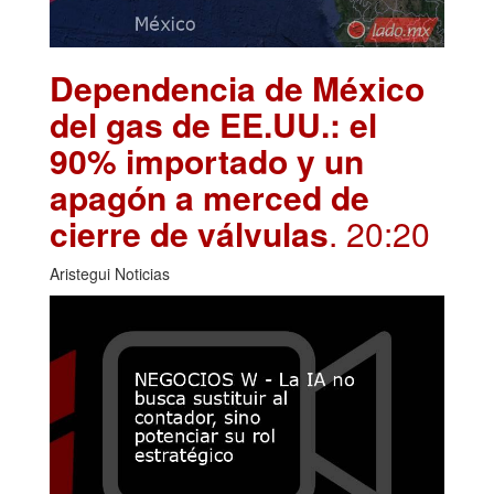
Dependencia de México
del gas de EE.UU.: el
90% importado y un
apagón a merced de
cierre de válvulas
. 20:20
Aristegui Noticias