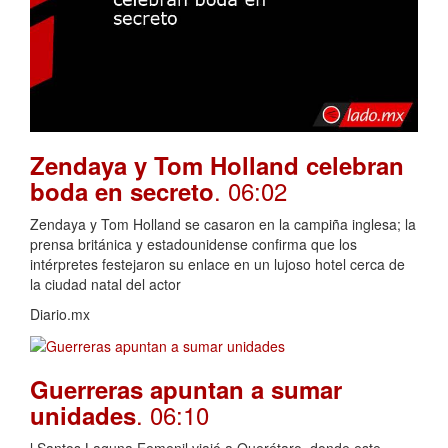
Zendaya y Tom Holland celebran
. 06:02
boda en secreto
Zendaya y Tom Holland se casaron en la campiña inglesa; la
prensa británica y estadounidense confirma que los
intérpretes festejaron su enlace en un lujoso hotel cerca de
la ciudad natal del actor
Diario.mx
Guerreras apuntan a sumar
. 06:10
unidades
l Santos Laguna Femenil viajó a Querétaro, donde este