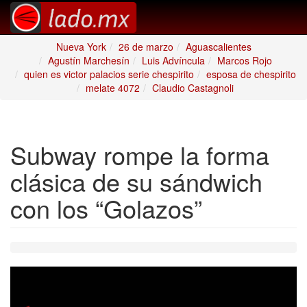
Nueva York
26 de marzo
Aguascalientes
Agustín Marchesín
Luis Advíncula
Marcos Rojo
quien es victor palacios serie chespirito
esposa de chespirito
melate 4072
Claudio Castagnoli
Subway rompe la forma
clásica de su sándwich
con los “Golazos”