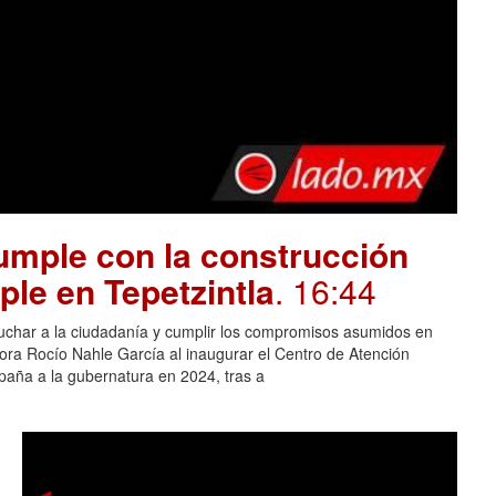
mple con la construcción
ple en Tepetzintla
. 16:44
cuchar a la ciudadanía y cumplir los compromisos asumidos en
adora Rocío Nahle García al inaugurar el Centro de Atención
aña a la gubernatura en 2024, tras a