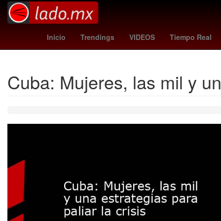
San Diego
China
España
Inicio
Trendings
VIDEOS
Tiempo Real
Cuba: Mujeres, las mil y una