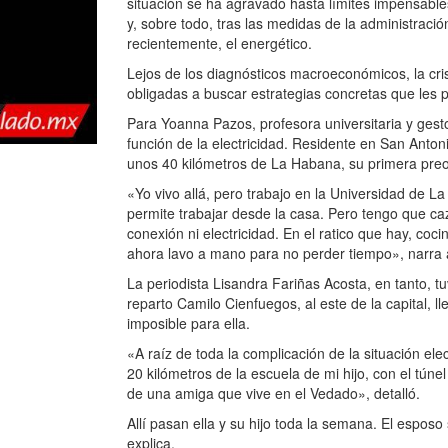
situación se ha agravado hasta límites impensabl
y, sobre todo, tras las medidas de la administrac
recientemente, el energético.
Lejos de los diagnósticos macroeconómicos, la cris
obligadas a buscar estrategias concretas que les p
Para Yoanna Pazos, profesora universitaria y gestora
función de la electricidad. Residente en San Antoni
unos 40 kilómetros de La Habana, su primera preoc
«Yo vivo allá, pero trabajo en la Universidad de 
permite trabajar desde la casa. Pero tengo que caza
conexión ni electricidad. En el ratico que hay, coc
ahora lavo a mano para no perder tiempo», narra
La periodista Lisandra Fariñas Acosta, en tanto, 
reparto Camilo Cienfuegos, al este de la capital, ll
imposible para ella.
«A raíz de toda la complicación de la situación ele
20 kilómetros de la escuela de mi hijo, con el tú
de una amiga que vive en el Vedado», detalló.
Allí pasan ella y su hijo toda la semana. El espo
explica.