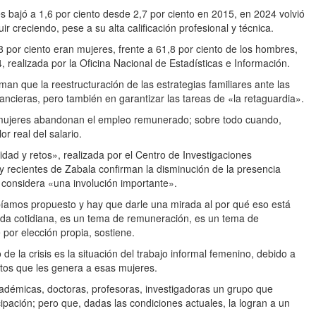
s bajó a 1,6 por ciento desde 2,7 por ciento en 2015, en 2024 volvió
r creciendo, pese a su alta calificación profesional y técnica.
 por ciento eran mujeres, frente a 61,8 por ciento de los hombres,
 realizada por la Oficina Nacional de Estadísticas e Información.
man que la reestructuración de las estrategias familiares ante las
nancieras, pero también en garantizar las tareas de «la retaguardia».
 mujeres abandonan el empleo remunerado; sobre todo cuando,
r real del salario.
dad y retos», realizada por el Centro de Investigaciones
y recientes de Zabala confirman la disminución de la presencia
 considera «una involución importante».
íamos propuesto y hay que darle una mirada al por qué eso está
 vida cotidiana, es un tema de remuneración, es un tema de
por elección propia, sostiene.
e la crisis es la situación del trabajo informal femenino, debido a
altos que les genera a esas mujeres.
académicas, doctoras, profesoras, investigadoras un grupo que
ación; pero que, dadas las condiciones actuales, la logran a un