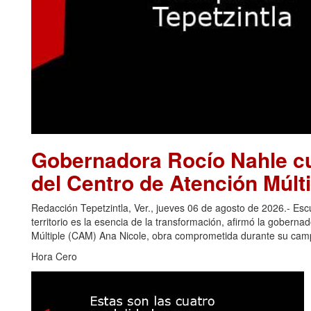
Gobernadora Rocío Nahle cu
del Centro de Atención Múlti
Redacción Tepetzintla, Ver., jueves 06 de agosto de 2026.- Es
territorio es la esencia de la transformación, afirmó la gobern
Múltiple (CAM) Ana Nicole, obra comprometida durante su camp
Hora Cero