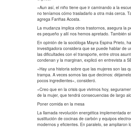
«Aun así, el niño tiene que ir caminando a la esc
no teníamos cómo trasladarlo a otra más cerca. 
agrega Fariñas Acosta.
La mudanza implica otros trastornos, asegura la 
es pequeño y allí nos hemos apretado. También sig
En opinión de la socióloga Mayra Espina Prieto, h
investigadora considera que se puede hablar de una
las dificultades con el transporte, entre otros asu
condenan y la marginan, explicó en entrevista a S
«Hay una historia sobre que las mujeres son las qu
trampa. A veces somos las que decimos: déjamelo 
pocos ingredientes», consideró.
«Creo que en la crisis que vivimos hoy, segurame
de la mujer, que tendrá consecuencias de largo alc
Poner comida en la mesa
La llamada revolución energética implementada en 
sustitución de cocinas de carbón y equipos elect
modernos y eficientes. En paralelo, se ampliaron l