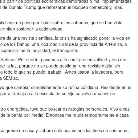
es a partir de políticas económicas demoradas o mal implementadas
ión de Donald Trump que reforzaron el bloqueo comercial y, más
is tiene un peso particular sobre las cubanas, que se han visto
ermitan sostener la cotidianidad.
 de una revista científica, la crisis ha significado poner la vida en
o de los Baños, una localidad rural de la provincia de Artemisa, a
upación fue la movilidad, el transporte.
La Habana. Por suerte, pasamos a la semi presencialidad y eso me
r la luz, porque no se puede gestionar una revista digital sin
ino todo lo que se puede, trabajo. “Antes usaba la lavadora, pero
 a SEMlac.
tuvo que cambiar completamente su rutina cotidiana. Residente en el
egar al trabajo o a la escuela de su hijo se volvió una misión
ctro energética, tuve que buscar estrategias personales. Vivo a casi
nel de la bahía por medio. Entonces me mudé temporalmente a casa
so se quedó en casa y «ahora solo nos vemos los fines de semana»,