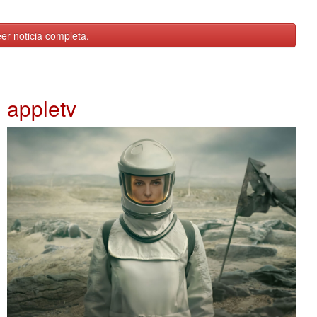
er noticia completa.
appletv