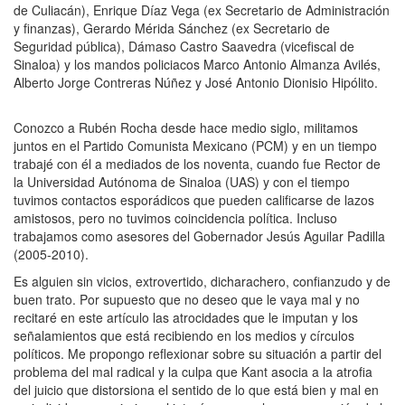
de Culiacán), Enrique Díaz Vega (ex Secretario de Administración
y finanzas), Gerardo Mérida Sánchez (ex Secretario de
Seguridad pública), Dámaso Castro Saavedra (vicefiscal de
Sinaloa) y los mandos policiacos Marco Antonio Almanza Avilés,
Alberto Jorge Contreras Núñez y José Antonio Dionisio Hipólito.
Conozco a Rubén Rocha desde hace medio siglo, militamos
juntos en el Partido Comunista Mexicano (PCM) y en un tiempo
trabajé con él a mediados de los noventa, cuando fue Rector de
la Universidad Autónoma de Sinaloa (UAS) y con el tiempo
tuvimos contactos esporádicos que pueden calificarse de lazos
amistosos, pero no tuvimos coincidencia política. Incluso
trabajamos como asesores del Gobernador Jesús Aguilar Padilla
(2005-2010).
Es alguien sin vicios, extrovertido, dicharachero, confianzudo y de
buen trato. Por supuesto que no deseo que le vaya mal y no
recitaré en este artículo las atrocidades que le imputan y los
señalamientos que está recibiendo en los medios y círculos
políticos. Me propongo reflexionar sobre su situación a partir del
problema del mal radical y la culpa que Kant asocia a la atrofia
del juicio que distorsiona el sentido de lo que está bien y mal en