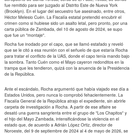
fue remitido para ser juzgado al Distrito Este de Nueva York
(Brooklyn). En el lugar del secuestro fue asesinado, entre otros,
Héctor Melesio Cuén. La Fiscalía estatal pretendió encubrir el
crimen como si hubiese sido un asalto letal, pero pronto, por una
carta pública de Zambada, del 10 de agosto de 2024, se supo
que fue un "montaje".
Rocha fue inodado por el capo, que se llamó estafado y reveló
que se le citó a esa reunión con el señuelo de que estaría Rocha
para tratar el conflicto de la UAS, donde el capo tenía mando bajo
la sombra. Tanto Cuén como el Mayo cayeron redonditos en la
trampa que les tendieron, quizá con la anuencia de la Presidencia
de la República.
Ante el escándalo, Rocha argumentó que había viajado ese día a
Estados Unidos, pero nunca lo comprobó fehacientemente. La
Fiscalía General de la República atrajo el expediente, sin abrirle
carpeta de investigación a Rocha. A partir de ese affaire se
desató una guerra sangrienta entre el grupo de "Los Chapitos" y
el hijo del Mayo Zambada, intensificándose la violencia en el
estado que, de acuerdo a Adrián López Ortiz, director de
Noroeste, del 9 de septiembre de 2024 al 4 de mayo de 2026, se