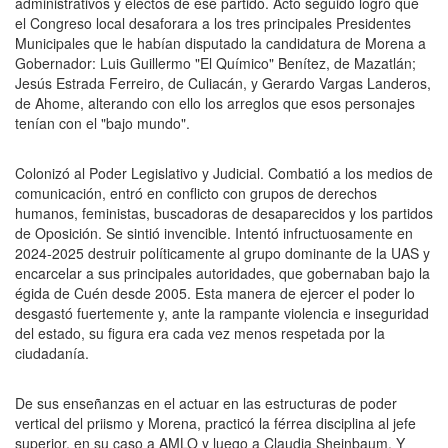
administrativos y electos de ese partido. Acto seguido logró que
el Congreso local desaforara a los tres principales Presidentes
Municipales que le habían disputado la candidatura de Morena a
Gobernador: Luis Guillermo "El Químico" Benítez, de Mazatlán;
Jesús Estrada Ferreiro, de Culiacán, y Gerardo Vargas Landeros,
de Ahome, alterando con ello los arreglos que esos personajes
tenían con el "bajo mundo".
Colonizó al Poder Legislativo y Judicial. Combatió a los medios de
comunicación, entró en conflicto con grupos de derechos
humanos, feministas, buscadoras de desaparecidos y los partidos
de Oposición. Se sintió invencible. Intentó infructuosamente en
2024-2025 destruir políticamente al grupo dominante de la UAS y
encarcelar a sus principales autoridades, que gobernaban bajo la
égida de Cuén desde 2005. Esta manera de ejercer el poder lo
desgastó fuertemente y, ante la rampante violencia e inseguridad
del estado, su figura era cada vez menos respetada por la
ciudadanía.
De sus enseñanzas en el actuar en las estructuras de poder
vertical del priismo y Morena, practicó la férrea disciplina al jefe
superior, en su caso a AMLO y luego a Claudia Sheinbaum. Y