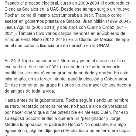
Pasado el proceso electoral, cursó en 2000-2004 el doctorado en
Ciencias Sociales en la UAS. Desde ese tiempo surgió un "nuevo
Rocha", como él mismo acostumbraba a decir. Trabajó como
asesor en gobiernos priistas de Sinaloa: Juan Millán (1999-2004),
Jesús Aguilar (2005-2010) y dos años con Quirino Ordaz (2017-
2021). También tuvo varios cargos menores en el Gobierno de
Enrique Peña Nieto (2012-2018) en la Ciudad de México, tiempo
en el que cursó la licenciatura en derecho en la UNAM.
En 2018 llegó a senador por Morena y ya en el cargo se afilió a
ese partido. Fue hasta 2021 un senador de fuerte presencia
mediática, se mostró como gran parlamentario y orador. En este
mismo año, en su tercer intento, ganó la elección a Gobernador.
En ese momento, su grupo histórico no era mayor de una docena
de amigos de toda la vida.
Hasta antes de la gubernatura, Rocha seguía siendo un hombre
austero, recatado personalmente, no hacía alarde de voracidad
por hacer dinero que si fue ostensible en Melesio Cuén. Por eso
su esposa Socorro le decía que era un "persignado" y Jorge
Medina lo apodaba "el padrecito Rocha". No obstante, era algo
egocéntrico; alguien dijo que si Rocha iba a un entierro era capaz