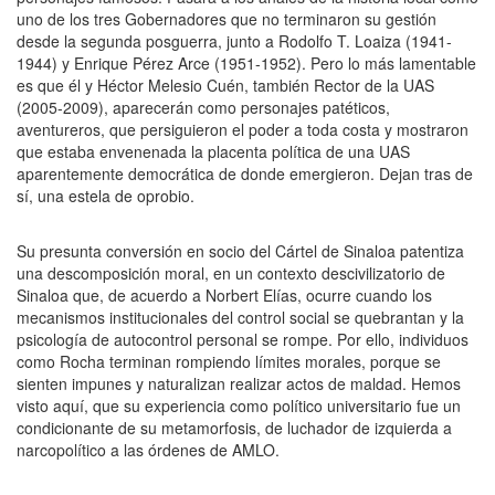
uno de los tres Gobernadores que no terminaron su gestión
desde la segunda posguerra, junto a Rodolfo T. Loaiza (1941-
1944) y Enrique Pérez Arce (1951-1952). Pero lo más lamentable
es que él y Héctor Melesio Cuén, también Rector de la UAS
(2005-2009), aparecerán como personajes patéticos,
aventureros, que persiguieron el poder a toda costa y mostraron
que estaba envenenada la placenta política de una UAS
aparentemente democrática de donde emergieron. Dejan tras de
sí, una estela de oprobio.
Su presunta conversión en socio del Cártel de Sinaloa patentiza
una descomposición moral, en un contexto descivilizatorio de
Sinaloa que, de acuerdo a Norbert Elías, ocurre cuando los
mecanismos institucionales del control social se quebrantan y la
psicología de autocontrol personal se rompe. Por ello, individuos
como Rocha terminan rompiendo límites morales, porque se
sienten impunes y naturalizan realizar actos de maldad. Hemos
visto aquí, que su experiencia como político universitario fue un
condicionante de su metamorfosis, de luchador de izquierda a
narcopolítico a las órdenes de AMLO.