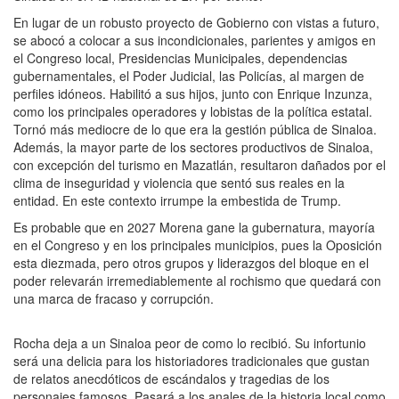
En lugar de un robusto proyecto de Gobierno con vistas a futuro,
se abocó a colocar a sus incondicionales, parientes y amigos en
el Congreso local, Presidencias Municipales, dependencias
gubernamentales, el Poder Judicial, las Policías, al margen de
perfiles idóneos. Habilitó a sus hijos, junto con Enrique Inzunza,
como los principales operadores y lobistas de la política estatal.
Tornó más mediocre de lo que era la gestión pública de Sinaloa.
Además, la mayor parte de los sectores productivos de Sinaloa,
con excepción del turismo en Mazatlán, resultaron dañados por el
clima de inseguridad y violencia que sentó sus reales en la
entidad. En este contexto irrumpe la embestida de Trump.
Es probable que en 2027 Morena gane la gubernatura, mayoría
en el Congreso y en los principales municipios, pues la Oposición
esta diezmada, pero otros grupos y liderazgos del bloque en el
poder relevarán irremediablemente al rochismo que quedará con
una marca de fracaso y corrupción.
Rocha deja a un Sinaloa peor de como lo recibió. Su infortunio
será una delicia para los historiadores tradicionales que gustan
de relatos anecdóticos de escándalos y tragedias de los
personajes famosos. Pasará a los anales de la historia local como