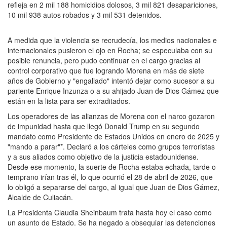
refleja en 2 mil 188 homicidios dolosos, 3 mil 821 desapariciones,
10 mil 938 autos robados y 3 mil 531 detenidos.
A medida que la violencia se recrudecía, los medios nacionales e
internacionales pusieron el ojo en Rocha; se especulaba con su
posible renuncia, pero pudo continuar en el cargo gracias al
control corporativo que fue logrando Morena en más de siete
años de Gobierno y "engallado" intentó dejar como sucesor a su
pariente Enrique Inzunza o a su ahijado Juan de Dios Gámez que
están en la lista para ser extraditados.
Los operadores de las alianzas de Morena con el narco gozaron
de impunidad hasta que llegó Donald Trump en su segundo
mandato como Presidente de Estados Unidos en enero de 2025 y
"mando a parar"*. Declaró a los cárteles como grupos terroristas
y a sus aliados como objetivo de la justicia estadounidense.
Desde ese momento, la suerte de Rocha estaba echada, tarde o
temprano irían tras él, lo que ocurrió el 28 de abril de 2026, que
lo obligó a separarse del cargo, al igual que Juan de Dios Gámez,
Alcalde de Culiacán.
La Presidenta Claudia Sheinbaum trata hasta hoy el caso como
un asunto de Estado. Se ha negado a obsequiar las detenciones