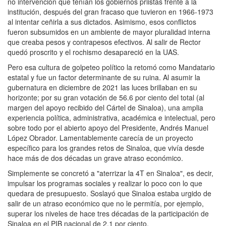
no intervención que tenían los gobiernos priistas frente a la
institución, después del gran fracaso que tuvieron en 1966-1973
al intentar ceñirla a sus dictados. Asimismo, esos conflictos
fueron subsumidos en un ambiente de mayor pluralidad interna
que creaba pesos y contrapesos efectivos. Al salir de Rector
quedó proscrito y el rochismo desapareció en la UAS.
Pero esa cultura de golpeteo político la retomó como Mandatario
estatal y fue un factor determinante de su ruina. Al asumir la
gubernatura en diciembre de 2021 las luces brillaban en su
horizonte; por su gran votación de 56.6 por ciento del total (al
margen del apoyo recibido del Cártel de Sinaloa), una amplia
experiencia política, administrativa, académica e intelectual, pero
sobre todo por el abierto apoyo del Presidente, Andrés Manuel
López Obrador. Lamentablemente carecía de un proyecto
específico para los grandes retos de Sinaloa, que vivía desde
hace más de dos décadas un grave atraso económico.
Simplemente se concretó a "aterrizar la 4T en Sinaloa", es decir,
impulsar los programas sociales y realizar lo poco con lo que
quedara de presupuesto. Soslayó que Sinaloa estaba urgido de
salir de un atraso económico que no le permitía, por ejemplo,
superar los niveles de hace tres décadas de la participación de
Sinaloa en el PIB nacional de 2.1 por ciento.