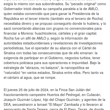
exigía lo mismo con sus subordinados. Su "pecado original" como
Gobernador inició desde su campaña paralela a la de AMLO,
quien estaba convencido que para ganar la Presidencia de la
República en el tercer intento (también era el tercero de Rocha)
necesitaba dinero y se propuso conseguirlo donde lo hubiera, y lo
sacó concertando alianzas con grupos no convencionales para
financiar a Morena: huachicoleros, cárteles y el gran capital.
Rocha fue un alfil de AMLO y, según la información de
autoridades estadounidenses y revelaciones de investigaciones
periodísticas, fue el operador de su alianza con el Cártel de
Sinaloa con todas las consecuencias que de ello emanan: la
exigencia de participar en el Gobierno, negocios turbios, tener
cobertura policiaca para sus operaciones e impunidad. Bajo la
estrategia de "abrazos, no balazos", la narcopolítica se
"naturalizó "en varios estados, Sinaloa entre ellos. Pero tanto va
el cántaro al agua, que se rompe.
El jueves 25 de julio de 2024, en la Finca San Julián del
fraccionamiento campestre Huertos del Pedregal, en Culiacán,
Joaquín Guzmán López, hijo del Chapo Guzmán, y agentes de la
DEA, secuestraron a Ismael "El Mayo" Zambada y lo llevaron al
aeropuerto de Santa Teresa, cerca de El Paso, Texas, de donde