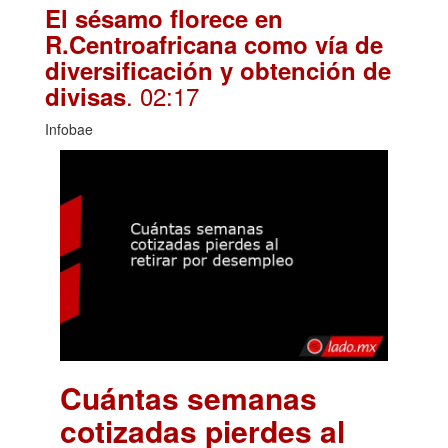
El sésamo florece en
R.Centroafricana como vía de
diversificación y obtención de
. 02:17
divisas
Infobae
Cuántas semanas
cotizadas pierdes al