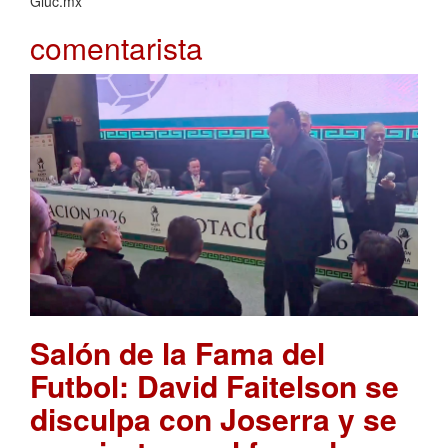
Gluc.mx
comentarista
Salón de la Fama del
Futbol: David Faitelson se
disculpa con Joserra y se