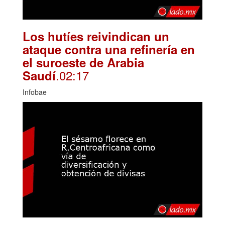
Los hutíes reivindican un
ataque contra una refinería en
el suroeste de Arabia
.02:17
Saudí
Infobae