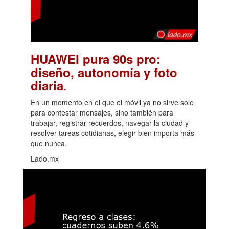
HUAWEI pura 90s pro:
diseño, autonomía y foto
.
diaria
En un momento en el que el móvil ya no sirve solo
para contestar mensajes, sino también para
trabajar, registrar recuerdos, navegar la ciudad y
resolver tareas cotidianas, elegir bien importa más
que nunca.
Lado.mx