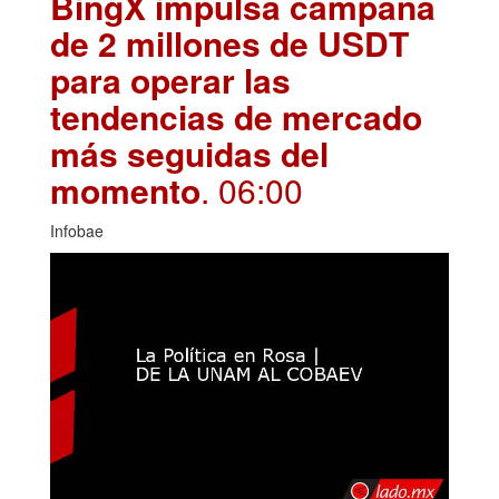
BingX impulsa campaña
de 2 millones de USDT
para operar las
tendencias de mercado
más seguidas del
momento
. 06:00
Infobae