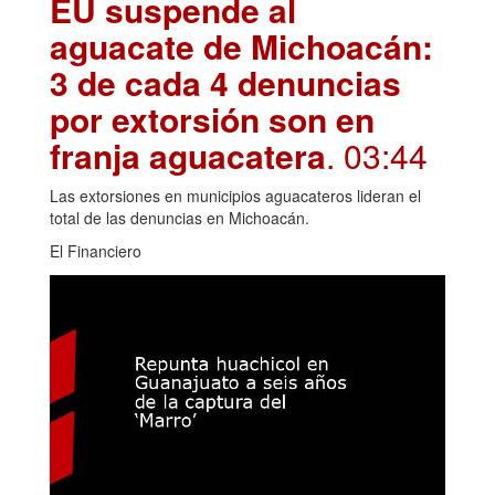
EU suspende al
aguacate de Michoacán:
3 de cada 4 denuncias
por extorsión son en
franja aguacatera
. 03:44
Las extorsiones en municipios aguacateros lideran el
total de las denuncias en Michoacán.
El Financiero