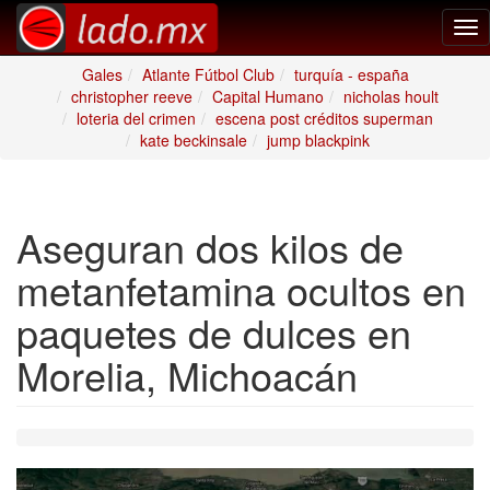
Tog
nav
Gales
Atlante Fútbol Club
turquía - españa
christopher reeve
Capital Humano
nicholas hoult
loteria del crimen
escena post créditos superman
kate beckinsale
jump blackpink
Aseguran dos kilos de
metanfetamina ocultos en
paquetes de dulces en
Morelia, Michoacán