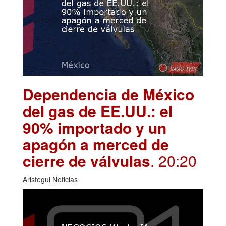
Dependencia de México
del gas de EE.UU.: el
90% importado y un
apagón a merced de
cierre de válvulas
. 20:20
Aristegui Noticias