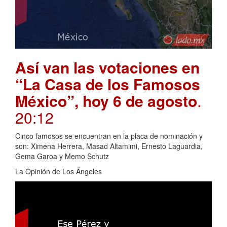
Así van las votaciones en
“La Casa de los Famosos
México”, hoy 6 de agosto
.
20:12
Cinco famosos se encuentran en la placa de nominación y
son: Ximena Herrera, Masad Altamimi, Ernesto Laguardia,
Gema Garoa y Memo Schutz
La Opinión de Los Ángeles