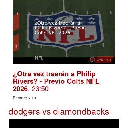
¿Otra vez traerán a Philip
Rivers? - Previo Colts NFL
. 23:50
2026
Primero y 10
dodgers vs diamondbacks