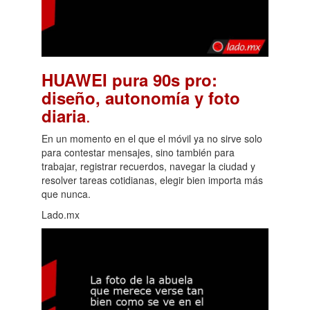
HUAWEI pura 90s pro:
diseño, autonomía y foto
.
diaria
En un momento en el que el móvil ya no sirve solo
para contestar mensajes, sino también para
trabajar, registrar recuerdos, navegar la ciudad y
resolver tareas cotidianas, elegir bien importa más
que nunca.
Lado.mx