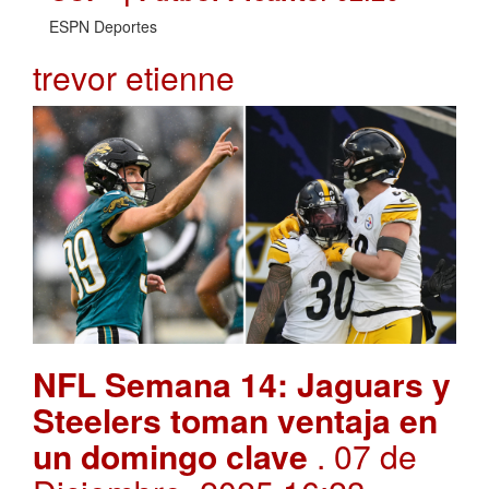
ESPN Deportes
trevor etienne
NFL Semana 14: Jaguars y
Steelers toman ventaja en
un domingo clave
. 07 de