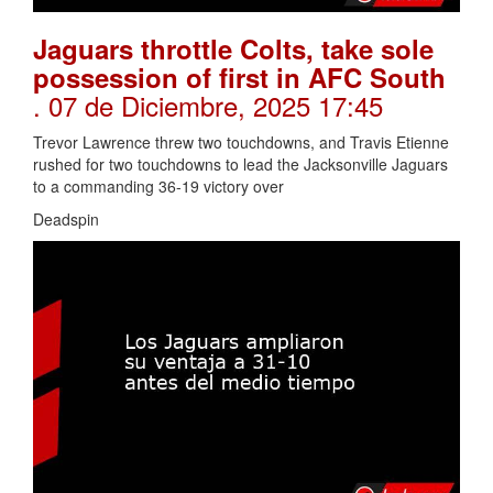
Jaguars throttle Colts, take sole
possession of first in AFC South
. 07 de Diciembre, 2025 17:45
Trevor Lawrence threw two touchdowns, and Travis Etienne
rushed for two touchdowns to lead the Jacksonville Jaguars
to a commanding 36-19 victory over
Deadspin