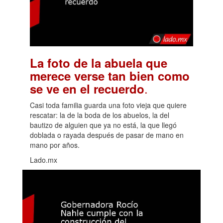
La foto de la abuela que
merece verse tan bien como
.
se ve en el recuerdo
Casi toda familia guarda una foto vieja que quiere
rescatar: la de la boda de los abuelos, la del
bautizo de alguien que ya no está, la que llegó
doblada o rayada después de pasar de mano en
mano por años.
Lado.mx