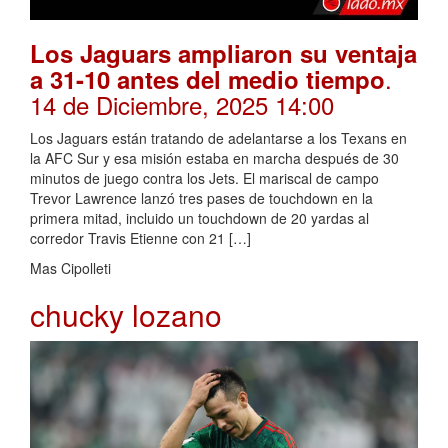
Los Jaguars ampliaron su ventaja
.
a 31-10 antes del medio tiempo
14 de Diciembre, 2025 14:00
Los Jaguars están tratando de adelantarse a los Texans en
la AFC Sur y esa misión estaba en marcha después de 30
minutos de juego contra los Jets. El mariscal de campo
Trevor Lawrence lanzó tres pases de touchdown en la
primera mitad, incluido un touchdown de 20 yardas al
corredor Travis Etienne con 21 […]
Mas Cipolleti
chucky lozano