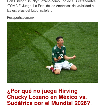
Con Hirving "Chucky" Lozano como uno de sus estandartes,
"TOMA El Juego: La Final de las Américas" da visibilidad a
las estrellas del futbol callejero.
Foxsports.com.mx
¿Por qué no juega Hirving
Chucky Lozano en México vs.
.
Sudáfrica por el Mundial 2026?