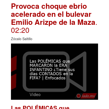
Provoca choque ebrio
acelerado en el bulevar
Emilio Arizpe de la Maza
.
02:20
Zócalo Saltillo
Las POLÉMICAS que