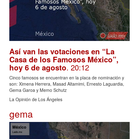
Así van las votaciones en “La
Casa de los Famosos México”,
. 20:12
hoy 6 de agosto
Cinco famosos se encuentran en la placa de nominación y
son: Ximena Herrera, Masad Altamimi, Ernesto Laguardia,
Gema Garoa y Memo Schutz
La Opinión de Los Ángeles
gema