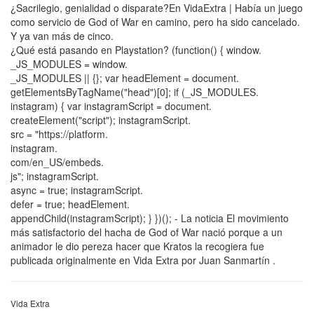
¿Sacrilegio, genialidad o disparate?En VidaExtra | Había un juego
como servicio de God of War en camino, pero ha sido cancelado.
Y ya van más de cinco.
¿Qué está pasando en Playstation? (function() { window.
_JS_MODULES = window.
_JS_MODULES || {}; var headElement = document.
getElementsByTagName("head")[0]; if (_JS_MODULES.
instagram) { var instagramScript = document.
createElement("script"); instagramScript.
src = "https://platform.
instagram.
com/en_US/embeds.
js"; instagramScript.
async = true; instagramScript.
defer = true; headElement.
appendChild(instagramScript); } })(); - La noticia El movimiento
más satisfactorio del hacha de God of War nació porque a un
animador le dio pereza hacer que Kratos la recogiera fue
publicada originalmente en Vida Extra por Juan Sanmartín .
Vida Extra