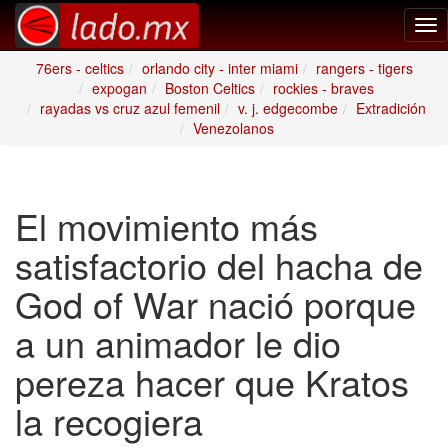
Tog
nav
76ers - celtics
orlando city - inter miami
rangers - tigers
expogan
Boston Celtics
rockies - braves
rayadas vs cruz azul femenil
v. j. edgecombe
Extradición
Venezolanos
El movimiento más
satisfactorio del hacha de
God of War nació porque
a un animador le dio
pereza hacer que Kratos
la recogiera