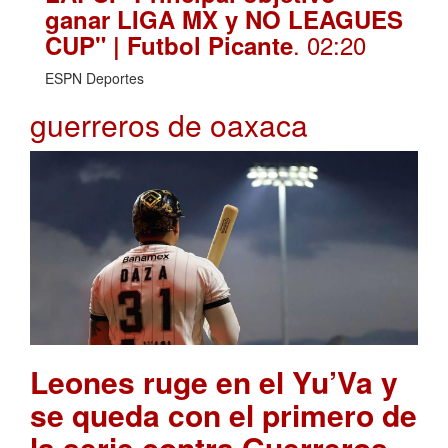
ganar LIGA MX y NO LEAGUES
. 02:20
CUP" | Futbol Picante
ESPN Deportes
guerreros de oaxaca
Leones ruge en el Yu’Va y
se queda con el primero de
la serie contra Guerreros
.