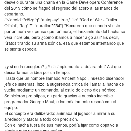
desveló durante una charla en la Game Developers Conference
del 2019 cómo se fraguó el regreso del acero a las manos del
espartano.
{"videoId":"x8izgfq","autoplay":true,"title":"God of War - Tráiler
Oficial", "tag":"", "duration":"54"} "Recuerdo que cuando vi esto
por primera vez pensé que, primero, el lanzamiento del hacha se
veía increíble, pero ¿cómo íbamos a hacer algo así? Es decir,
Kratos tirando su arma icónica, esa que estamos intentando que
se sienta especial.
.
.
¿y si no la recogiera? ¿Y si simplemente la dejara ahí? Así que
descartamos la idea por un tiempo.
Hasta que un hombre llamado Vincent Napoli, nuestro diseñador
jefe de sistemas, hizo la sugerencia crítica de llamar al hacha de
vuelta mediante un comando, al estilo de cierto dios nórdico.
Se hicieron prototipos, en parte gracias a nuestro increíble
programador George Maul, e inmediatamente resonó con el
equipo.
El concepto era deliberado: animaba al jugador a mirar a su
alrededor y atacar a todo con precisión.
Con el hacha fuera de sus manos, podía fijar como objetivo a
alguien más usando sus puños.