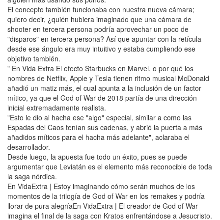
El concepto también funcionaba con nuestra nueva cámara;
quiero decir, ¿quién hubiera imaginado que una cámara de
shooter en tercera persona podría aprovechar un poco de
"disparos" en tercera persona? Así que apuntar con la retícula
desde ese ángulo era muy intuitivo y estaba cumpliendo ese
objetivo también.
" En Vida Extra El efecto Starbucks en Marvel, o por qué los
nombres de Netflix, Apple y Tesla tienen ritmo musical McDonald
añadió un matiz más, el cual apunta a la inclusión de un factor
mítico, ya que el God of War de 2018 partía de una dirección
inicial extremadamente realista.
"Esto le dio al hacha ese "algo" especial, similar a como las
Espadas del Caos tenían sus cadenas, y abrió la puerta a más
añadidos míticos para el hacha más adelante", aclaraba el
desarrollador.
Desde luego, la apuesta fue todo un éxito, pues se puede
argumentar que Leviatán es el elemento más reconocible de toda
la saga nórdica.
En VidaExtra | Estoy imaginando cómo serán muchos de los
momentos de la trilogía de God of War en los remakes y podría
llorar de pura alegríaEn VidaExtra | El creador de God of War
imagina el final de la saga con Kratos enfrentándose a Jesucristo.