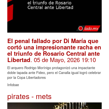
El penal fallado por Di María que
cortó una impresionante racha en
el triunfo de Rosario Central ante
. 05 de Mayo, 2026 19:10
Libertad
El arquero Rodrigo Morínigo protagonizó una impactante
doble tapada ante Fideo, pero el Canalla igual logró celebrar
por la Copa Libertadores
Infobae
pirates - mets