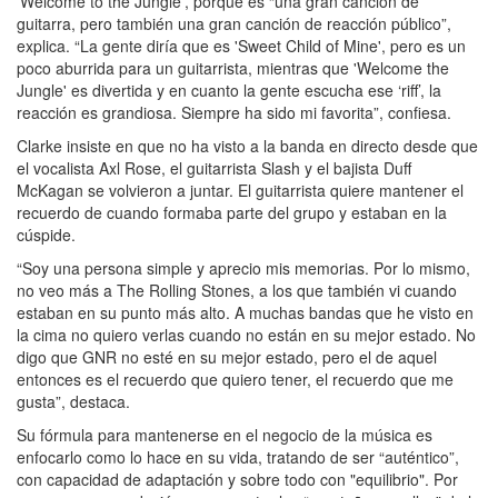
'Welcome to the Jungle', porque es “una gran canción de
guitarra, pero también una gran canción de reacción público”,
explica. “La gente diría que es 'Sweet Child of Mine', pero es un
poco aburrida para un guitarrista, mientras que 'Welcome the
Jungle' es divertida y en cuanto la gente escucha ese ‘riff’, la
reacción es grandiosa. Siempre ha sido mi favorita”, confiesa.
Clarke insiste en que no ha visto a la banda en directo desde que
el vocalista Axl Rose, el guitarrista Slash y el bajista Duff
McKagan se volvieron a juntar. El guitarrista quiere mantener el
recuerdo de cuando formaba parte del grupo y estaban en la
cúspide.
“Soy una persona simple y aprecio mis memorias. Por lo mismo,
no veo más a The Rolling Stones, a los que también vi cuando
estaban en su punto más alto. A muchas bandas que he visto en
la cima no quiero verlas cuando no están en su mejor estado. No
digo que GNR no esté en su mejor estado, pero el de aquel
entonces es el recuerdo que quiero tener, el recuerdo que me
gusta”, destaca.
Su fórmula para mantenerse en el negocio de la música es
enfocarlo como lo hace en su vida, tratando de ser “auténtico”,
con capacidad de adaptación y sobre todo con "equilibrio". Por