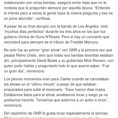
colaboración con otras bandas, asegura entre risas que no le
molesta que le pregunten siempre por aquella época. “Entiendo
el interés pero a veces la gente hace la misma pregunta y eso es
un poco aburrido”, confiesa.
A pesar de su final abrupto con la banda de Los Ángeles, vivió
“muchos días perfectos" durante los tres años en los que fue
guitarra rítmica de Guns N’Roses. Pero si hay un concierto que
recordará para siempre es el tributo de Freddie Mercury.
No solo fue su primer “gran show” con GNR y la primera vez que
pisaba Reino Unido, sino que todas sus bandas favoritas estaban
ahí, principalmente David Bowie y su guitarrista Mick Ronson, con
quien pudo hablar y preguntarle todo lo que quería saber. “Fue
un gran día”, rememora.
Los peores momentos eran para Clarke cuando se cancelaban
los shows en el “último minuto” a pesar de que estaban
preparados para subir al escenario. “Esos fueron días malos.
Estábamos listos para el show, amábamos tocar y luego ya no
podíamos hacerlo. Teníamos que subirnos a un avión e irnos”,
rememora.
Del repertorio de GNR le gusta tocar especialmente la famosa