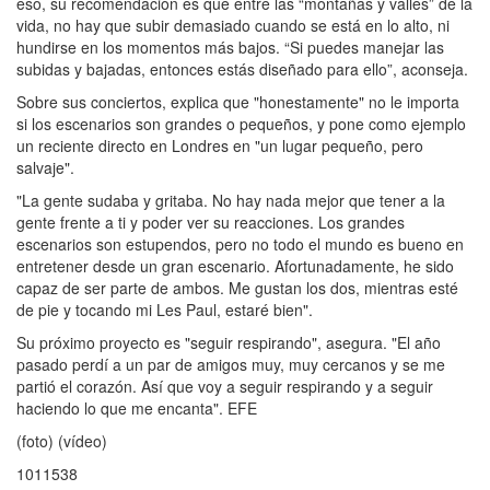
eso, su recomendación es que entre las “montañas y valles” de la
vida, no hay que subir demasiado cuando se está en lo alto, ni
hundirse en los momentos más bajos. “Si puedes manejar las
subidas y bajadas, entonces estás diseñado para ello”, aconseja.
Sobre sus conciertos, explica que "honestamente" no le importa
si los escenarios son grandes o pequeños, y pone como ejemplo
un reciente directo en Londres en "un lugar pequeño, pero
salvaje".
"La gente sudaba y gritaba. No hay nada mejor que tener a la
gente frente a ti y poder ver su reacciones. Los grandes
escenarios son estupendos, pero no todo el mundo es bueno en
entretener desde un gran escenario. Afortunadamente, he sido
capaz de ser parte de ambos. Me gustan los dos, mientras esté
de pie y tocando mi Les Paul, estaré bien".
Su próximo proyecto es "seguir respirando", asegura. "El año
pasado perdí a un par de amigos muy, muy cercanos y se me
partió el corazón. Así que voy a seguir respirando y a seguir
haciendo lo que me encanta". EFE
(foto) (vídeo)
1011538