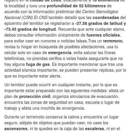
la localidad y tuvo una
profundidad de 52 kilómetros
de
acuerdo con la información preliminar del
Centro Sismológico
Nacional (CSN)
.El
CNS
también detalló que las
coordenadas
del
epicentro del temblor se registraron a
-37.58 grados de latitud y
-73.45 grados de longitud
. Recuerda que ante cualquier sismo,
debes consultar información únicamente de
fuentes oficiales
,
para evitar caer en rumores o noticias falsas.Tras un
terremoto
,
revisa tu hogar en búsqueda de posibles afectaciones, usa tu
celular solo en caso de
emergencia
, evita saturar las líneas
telefónicas, no prendas cerillos o velas hasta asegurarte que no
hay alguna
fuga de gas
. Es importante mencionar que tras una
actividad sísmica importante, se pueden presentar réplicas, por lo
que es importante estar alerta.
Un temblor puede ocurrir en cualquier instante, por lo que es
importante estar preparado con las siguientes medidas: alista un
plan de
protección civil
, organiza simulacros de evacuación,
encuentra las zonas de seguridad en casa, escuela o lugar de
trabajo y alista una mochila de emergencia.
Durante un terremoto conserva la calma y encuentra un lugar
seguro, aléjate de objetos que puedan caer, no uses los
ascensores
, ni te quedes en la caja de las
escaleras
, ni en el