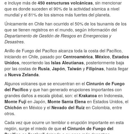
e incluye más de
450 estructuras volcánicas
, sin mencionar
que es donde suceden el 90% de la actividad sísmica a nivel
mundial y el 81% de los sismos más fuertes del planeta.
Únicamente en Chile han ocurrido el 50% de los tsunamis de los
que se tienen registros en el mundo, según información del
Departamento de Gestión de Riesgos en Emergencias y
Desastres
.
Anillo de Fuego del Pacífico alcanza toda la costa del Pacífico,
iniciando en Chile, pasado por
Centroamérica
,
México
,
Estados
Unidos
, recorriendo las
Islas Aleutianas
, posteriormente baja
por las costas de
Rusia
,
Japón
,
Taiwán
y
Filipinas
, hasta llegar
a
Nueva Zelanda
.
Algunos volcanes que se encuentran en el
Cinturón de Fuego
del Pacífico
y que han generado erupciones importantes con
grandes daños a escala global, son: el
Krakatoa
en Indonesia,
Monte Fuji
en Japón,
Monte Santa Elena
en Estados Unidos, el
Chichón
en México y el
Nevado del Ruiz
en Colombia, entre
otros.
Cada vez que ocurre un temblor o erupción importante en esta
región, surge el miedo de que
el Cinturón de Fuego del