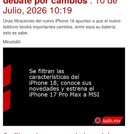
Julio, 2026 10:19
Unas filtraciones del nuevo iPhone 18 apuntan a que el nuevo
teléfono tendrá importantes cambios, entre esos su batería;
esto se sabe.
Minuto60