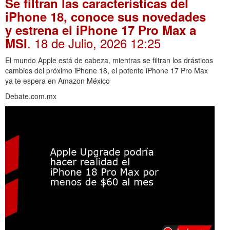
Se filtran las características del
iPhone 18, conoce sus novedades
y estrena el iPhone 17 Pro Max a
. 18 de Julio, 2026 12:25
MSI
El mundo Apple está de cabeza, mientras se filtran los drásticos
cambios del próximo iPhone 18, el potente iPhone 17 Pro Max
ya te espera en Amazon México
Debate.com.mx