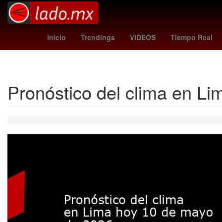
deportivo - sporting gijón
metroid prime 4
temblor 
Inicio
Trendings
VIDEOS
Tiempo Real
Pronóstico del clima en L