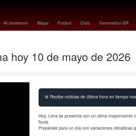
hoy cdmx
cuando juega colombia
angers - toulouse
kosovo - suiz
Al momento
Mapa
Futbol
Club
Generador QR
Selección de baloncesto de Estados Unidos
ima hoy 10 de mayo de 2026
🚨 Recibe noticias de última hora en tiempo real
Hoy, Lima se presenta con un clima mayormente nu
lluvia.
Prepárate para un día con variaciones climáticas 