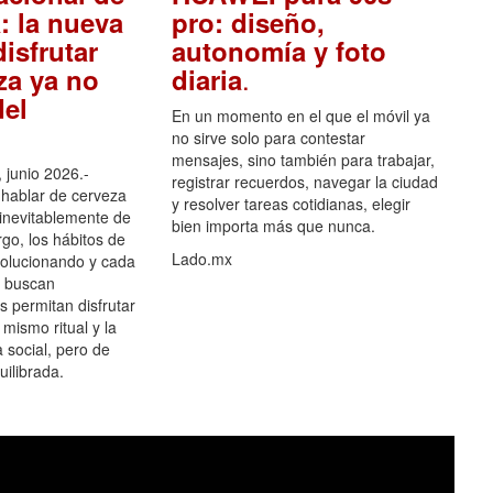
: la nueva
pro: diseño,
isfrutar
autonomía y foto
.
za ya no
diaria
el
En un momento en el que el móvil ya
no sirve solo para contestar
mensajes, sino también para trabajar,
 junio 2026.-
registrar recuerdos, navegar la ciudad
hablar de cerveza
y resolver tareas cotidianas, elegir
 inevitablemente de
bien importa más que nunca.
go, los hábitos de
Lado.mx
olucionando y cada
 buscan
es permitan disfrutar
 mismo ritual y la
 social, pero de
ilibrada.