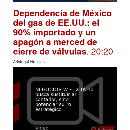
Dependencia de México
del gas de EE.UU.: el
90% importado y un
apagón a merced de
cierre de válvulas
. 20:20
Aristegui Noticias