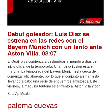
Debut goleador: Luis Díaz se
estrena en las redes con el
Bayern Múnich con un tanto ante
. 08:07
Aston Villa
El Guajiro ya comienza a deslumbrar al mundo a días del
inicio oficial de la temporada. Una nueva ilusión está en
marcha. La temporada del Bayern Múnich está cerca de
comenzar oficialmente, por lo que el conjunto alemán está
llevando a cabo una serie de encuentros amistosos. Este
viernes, la máquina teutona se enfrentó al Aston Villa y con
BolaVip Mexico
paloma cuevas