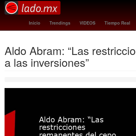
Venezolanos
26 de marzo
pirma cruz azul
Inicio
Trendings
VIDEOS
Tiempo Real
Aldo Abram: “Las restricci
a las inversiones”