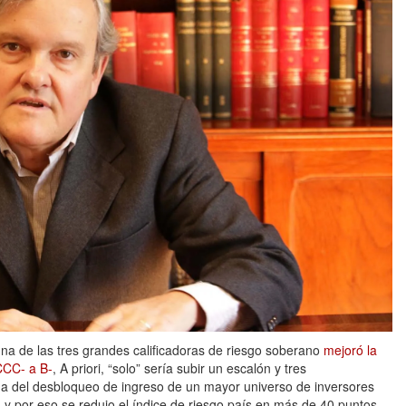
na de las tres grandes calificadoras de riesgo soberano
mejoró la
CCC- a B-
, A priori, “solo” sería subir un escalón y tres
da del desbloqueo de ingreso de un mayor universo de inversores
 y por eso se redujo el índice de riesgo país en más de 40 puntos