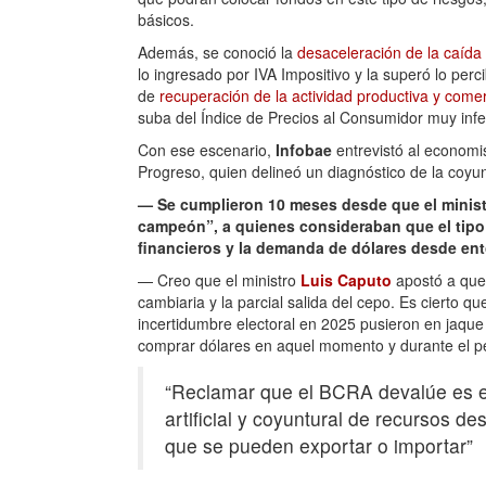
básicos.
Además, se conoció la
desaceleración de la caída 
lo ingresado por IVA Impositivo y la superó lo perc
de
recuperación de la actividad productiva y comer
suba del Índice de Precios al Consumidor muy infe
Con ese escenario,
Infobae
entrevistó al economi
Progreso, quien delineó un diagnóstico de la coyun
— Se cumplieron 10 meses desde que el minist
campeón”, a quienes consideraban que el tipo
financieros y la demanda de dólares desde en
— Creo que el ministro
Luis Caputo
apostó a que 
cambiaria y la parcial salida del cepo. Es cierto qu
incertidumbre electoral en 2025 pusieron en jaque 
comprar dólares en aquel momento y durante el per
“Reclamar que el BCRA devalúe es eq
artificial y coyuntural de recursos d
que se pueden exportar o importar”