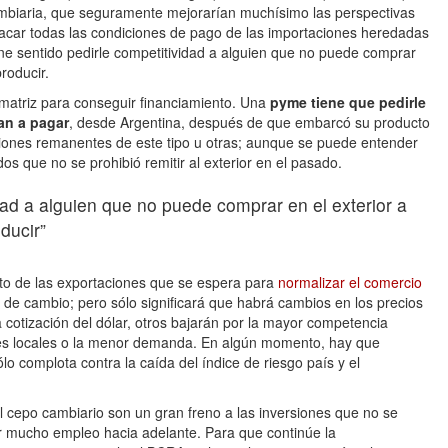
ambiaria, que seguramente mejorarían muchísimo las perspectivas
 sacar todas las condiciones de pago de las importaciones heredadas
ne sentido pedirle competitividad a alguien que no puede comprar
roducir.
atriz para conseguir financiamiento. Una
pyme tiene que pedirle
an a pagar
, desde Argentina, después de que embarcó su producto
ciones remanentes de este tipo u otras; aunque se puede entender
os que no se prohibió remitir al exterior en el pasado.
dad a alguien que no puede comprar en el exterior a
ducir”
to de las exportaciones que se espera para
normalizar el comercio
 de cambio; pero sólo significará que habrá cambios en los precios
a cotización del dólar, otros bajarán por la mayor competencia
res locales o la menor demanda. En algún momento, hay que
o complota contra la caída del índice de riesgo país y el
l cepo cambiario son un gran freno a las inversiones que no se
ar mucho empleo hacia adelante. Para que continúe la