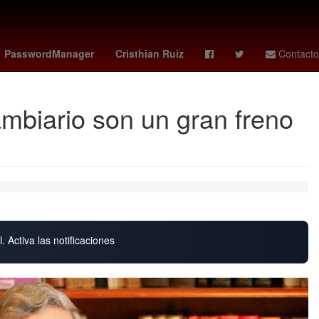
Senador
sección 22 - cnte
Aguascalientes
PasswordManager
Cristhian Ruiz
Contacto
mbiario son un gran freno
. Activa las notificaciones