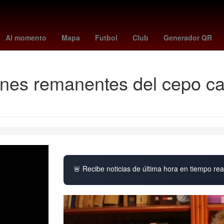
Beca Benito Juárez
Estado de México
scott eastwood
Agresión
Al momento
Mapa
Futbol
Club
Generador QR
ones remanentes del cepo ca
🚨 Recibe noticias de última hora en tiempo real