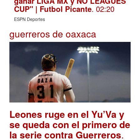
ganar LIGA MX y NO LEAGUES
. 02:20
CUP" | Futbol Picante
ESPN Deportes
guerreros de oaxaca
Leones ruge en el Yu’Va y
se queda con el primero de
la serie contra Guerreros
.