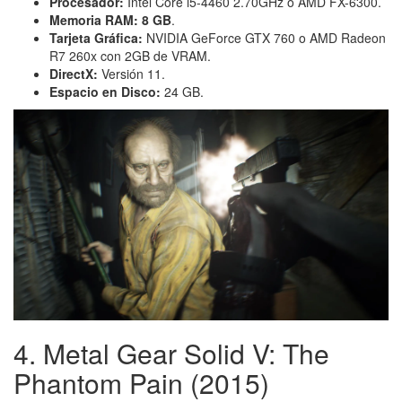
Procesador:
Intel Core i5-4460 2.70GHz o AMD FX-6300.
Memoria RAM:
8 GB
.
Tarjeta Gráfica:
NVIDIA GeForce GTX 760 o AMD Radeon
R7 260x con 2GB de VRAM.
DirectX:
Versión 11.
Espacio en Disco:
24 GB.
4. Metal Gear Solid V: The
Phantom Pain (2015)