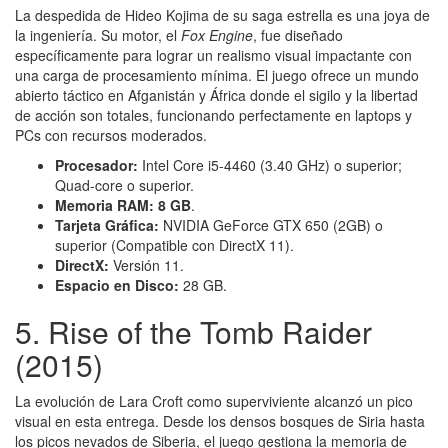
La despedida de Hideo Kojima de su saga estrella es una joya de
la ingeniería. Su motor, el
Fox Engine
, fue diseñado
específicamente para lograr un realismo visual impactante con
una carga de procesamiento mínima. El juego ofrece un mundo
abierto táctico en Afganistán y África donde el sigilo y la libertad
de acción son totales, funcionando perfectamente en laptops y
PCs con recursos moderados.
Procesador:
Intel Core i5-4460 (3.40 GHz) o superior;
Quad-core o superior.
Memoria RAM:
8 GB
.
Tarjeta Gráfica:
NVIDIA GeForce GTX 650 (2GB) o
superior (Compatible con DirectX 11).
DirectX:
Versión 11.
Espacio en Disco:
28 GB.
5. Rise of the Tomb Raider
(2015)
La evolución de Lara Croft como superviviente alcanzó un pico
visual en esta entrega. Desde los densos bosques de Siria hasta
los picos nevados de Siberia, el juego gestiona la memoria de