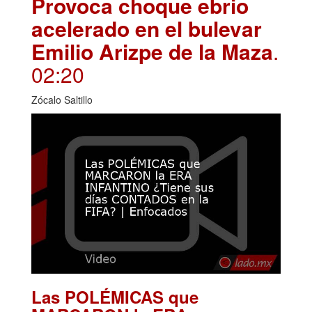
Provoca choque ebrio
acelerado en el bulevar
Emilio Arizpe de la Maza
.
02:20
Zócalo Saltillo
Las POLÉMICAS que