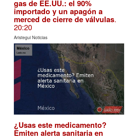
gas de EE.UU.: el 90%
importado y un apagón a
.
merced de cierre de válvulas
20:20
Aristegui Noticias
¿Usas este medicamento?
Emiten alerta sanitaria en