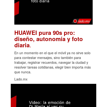
HUAWEI pura 90s pro:
diseño, autonomía y foto
.
diaria
En un momento en el que el móvil ya no sirve solo
para contestar mensajes, sino también para
trabajar, registrar recuerdos, navegar la ciudad y
resolver tareas cotidianas, elegir bien importa más
que nunca.
Lado.mx