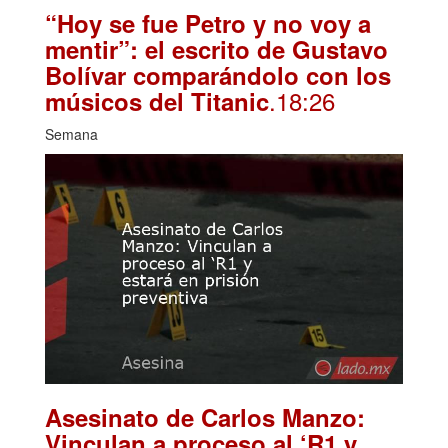
“Hoy se fue Petro y no voy a
mentir”: el escrito de Gustavo
Bolívar comparándolo con los
.18:26
músicos del Titanic
Semana
Asesinato de Carlos Manzo:
Vinculan a proceso al ‘R1 y