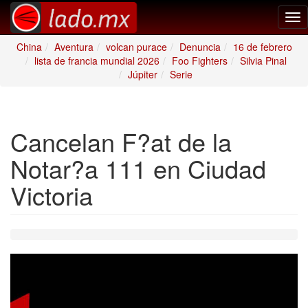
Tog
nav
China
Aventura
volcan purace
Denuncia
16 de febrero
lista de francia mundial 2026
Foo Fighters
Silvia Pinal
Júpiter
Serie
Cancelan F?at de la
Notar?a 111 en Ciudad
Victoria