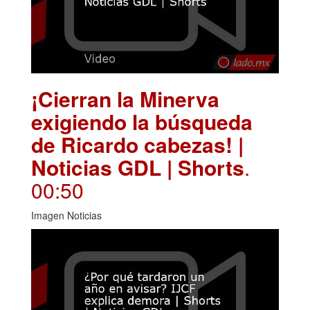
¡Cierran la Minerva
exigiendo la búsqueda
de Ricardo cabezas! |
Noticias GDL | Shorts
.
00:50
Imagen Noticias