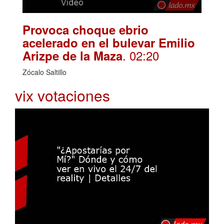
Provoca choque ebrio
acelerado en el bulevar Emilio
. 02:20
Arizpe de la Maza
Zócalo Saltillo
vix votaciones