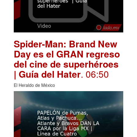
Spider-Man: Brand New
Day es el GRAN regreso
del cine de superhéroes
| Guía del Hater
. 06:50
El Heraldo de México