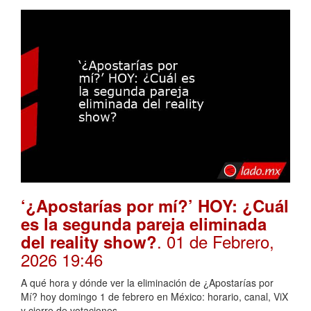
‘¿Apostarías por mí?’ HOY: ¿Cuál
es la segunda pareja eliminada
. 01 de Febrero,
del reality show?
2026 19:46
A qué hora y dónde ver la eliminación de ¿Apostarías por
Mí? hoy domingo 1 de febrero en México: horario, canal, ViX
y cierre de votaciones.