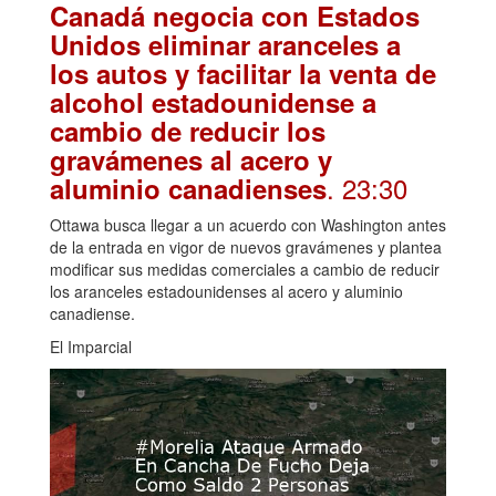
Canadá negocia con Estados
Unidos eliminar aranceles a
los autos y facilitar la venta de
alcohol estadounidense a
cambio de reducir los
gravámenes al acero y
. 23:30
aluminio canadienses
Ottawa busca llegar a un acuerdo con Washington antes
de la entrada en vigor de nuevos gravámenes y plantea
modificar sus medidas comerciales a cambio de reducir
los aranceles estadounidenses al acero y aluminio
canadiense.
El Imparcial