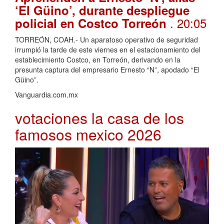
‘El Güino’, durante despliegue
. 20:05
policial en Costco Torreón
TORREÓN, COAH.- Un aparatoso operativo de seguridad
irrumpió la tarde de este viernes en el estacionamiento del
establecimiento Costco, en Torreón, derivando en la
presunta captura del empresario Ernesto “N”, apodado “El
Güino”.
Vanguardia.com.mx
votaciones la casa de los
famosos mexico 2026