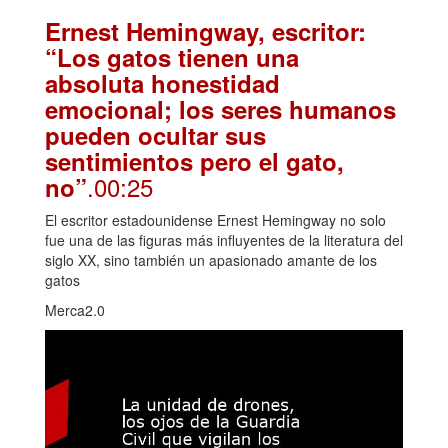
Ernest Hemingway, escritor:
“Los gatos tienen una
absoluta honestidad
emocional; los seres humanos
pueden ocultar sus
sentimientos pero el gato,
.00:25
no”
El escritor estadounidense Ernest Hemingway no solo
fue una de las figuras más influyentes de la literatura del
siglo XX, sino también un apasionado amante de los
gatos
Merca2.0