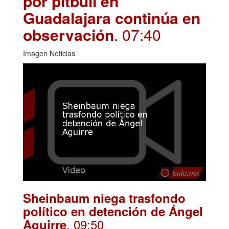
por pitbull en
Guadalajara continúa en
observación
. 07:40
Imagen Noticias
Sheinbaum niega trasfondo
político en detención de Ángel
. 09:50
Aguirre