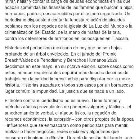
mirar, hallar y contar la carga de deudas económicas en las que
acaban sometidas las finanzas de las familias que buscan a hijos,
hermanos, padres, desaparecidos por el crimen organizado. Un
periodismo dispuesto a contar la funesta relación de alcaldes
poblanos con los negocios de la iglesia de La Luz del Mundo o la
criminalización del Estado, de la mano de mafias de la tala,
contra los defensores de territorios en los bosques en Tlaxcala.
Historias del periodismo mexicano de hoy que no son hojas
brotando de un árbol envejecido. En el jurado del Premio
Breach/Valdez de Periodismo y Derechos Humanos 2026
decidimos en este mayo, en su octava edición, sobre casos como
estos, aunque requirió antes depurar más de ocho decenas de
trabajos con la calidad imprescindible para disputar por la mejor
historia. Historias trazadas en todos sus casos por un borrascoso
lugar común: la impunidad. La justicia que se hace a un lado.
El tiroteo contra el periodismo no es nuevo. Tiene formas y
métodos añejos provenientes de poderes vulgares y fácticos –el
amedrentamiento verbal, el ataque físico, la negación de
recursos económicos, la extorsión– con otros propios de la época
–influencers que se enmascaran como periodistas para mentir,
matizar o hacer negocios, redes sociales y algoritmos que
censuran o impiden la difusión. Durante la sesión del jurado, uno