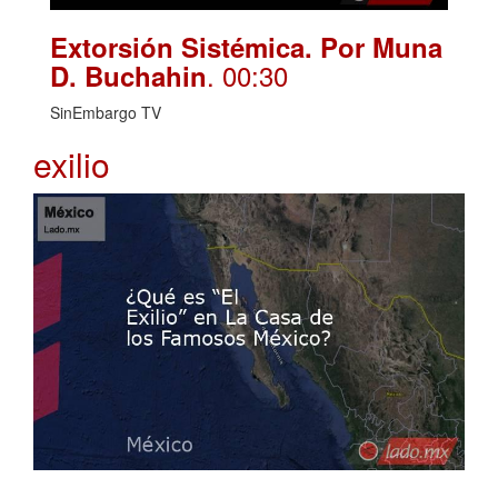
Extorsión Sistémica. Por Muna
. 00:30
D. Buchahin
SinEmbargo TV
exilio