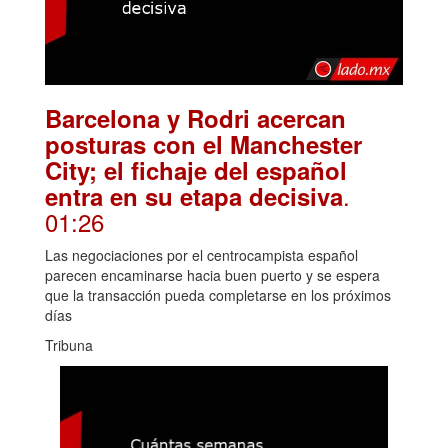
Barcelona y Rodri acercan
posturas con el Manchester
City; el fichaje del español
.
entra en su etapa decisiva
01:26
Las negociaciones por el centrocampista español
parecen encaminarse hacia buen puerto y se espera
que la transacción pueda completarse en los próximos
días
Tribuna