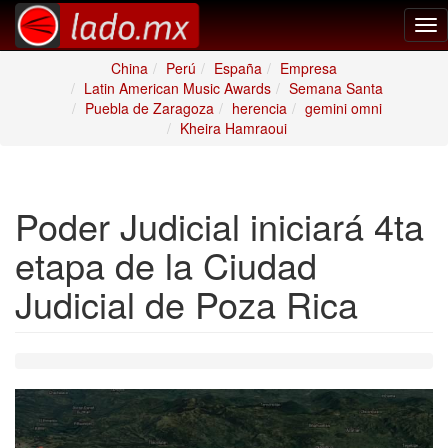
Tog
nav
China
Perú
España
Empresa
Latin American Music Awards
Semana Santa
Puebla de Zaragoza
herencia
gemini omni
Kheira Hamraoui
Poder Judicial iniciará 4ta
etapa de la Ciudad
Judicial de Poza Rica