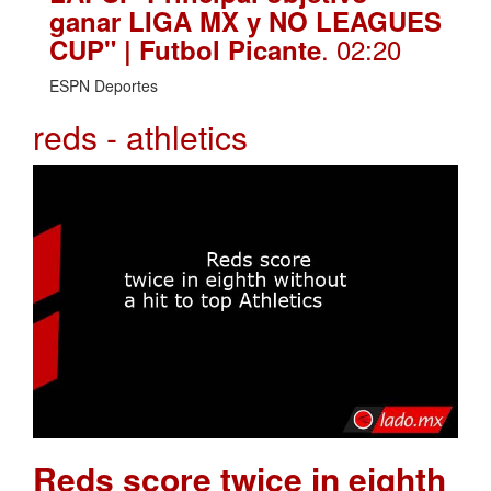
ganar LIGA MX y NO LEAGUES
. 02:20
CUP" | Futbol Picante
ESPN Deportes
reds - athletics
Reds score twice in eighth