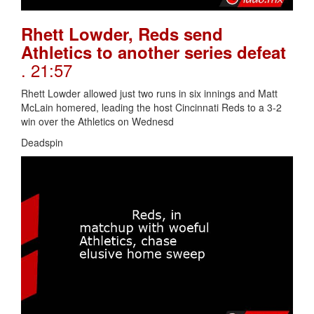
Rhett Lowder, Reds send
Athletics to another series defeat
. 21:57
Rhett Lowder allowed just two runs in six innings and Matt
McLain homered, leading the host Cincinnati Reds to a 3-2
win over the Athletics on Wednesd
Deadspin