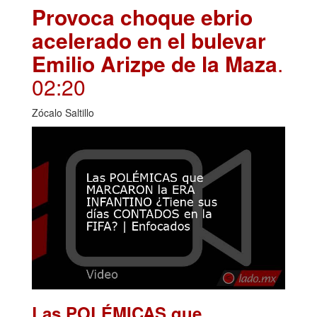
Provoca choque ebrio
acelerado en el bulevar
Emilio Arizpe de la Maza
.
02:20
Zócalo Saltillo
Las POLÉMICAS que