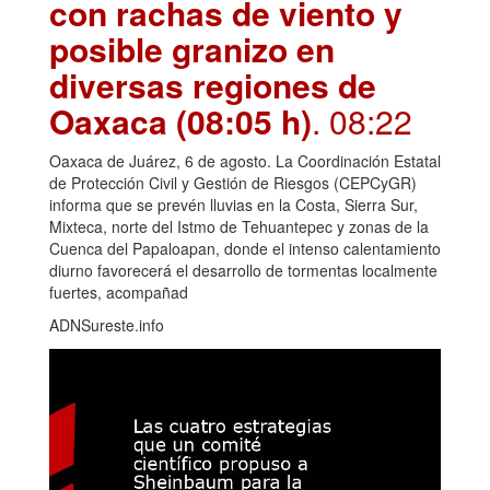
con rachas de viento y
posible granizo en
diversas regiones de
Oaxaca (08:05 h)
. 08:22
Oaxaca de Juárez, 6 de agosto. La Coordinación Estatal
de Protección Civil y Gestión de Riesgos (CEPCyGR)
informa que se prevén lluvias en la Costa, Sierra Sur,
Mixteca, norte del Istmo de Tehuantepec y zonas de la
Cuenca del Papaloapan, donde el intenso calentamiento
diurno favorecerá el desarrollo de tormentas localmente
fuertes, acompañad
ADNSureste.info