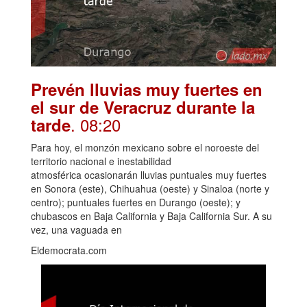
Prevén lluvias muy fuertes en
el sur de Veracruz durante la
. 08:20
tarde
Para hoy, el monzón mexicano sobre el noroeste del
territorio nacional e inestabilidad
atmosférica ocasionarán lluvias puntuales muy fuertes
en Sonora (este), Chihuahua (oeste) y Sinaloa (norte y
centro); puntuales fuertes en Durango (oeste); y
chubascos en Baja California y Baja California Sur. A su
vez, una vaguada en
Eldemocrata.com