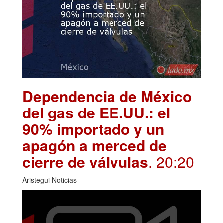
Dependencia de México
del gas de EE.UU.: el
90% importado y un
apagón a merced de
cierre de válvulas
. 20:20
Aristegui Noticias