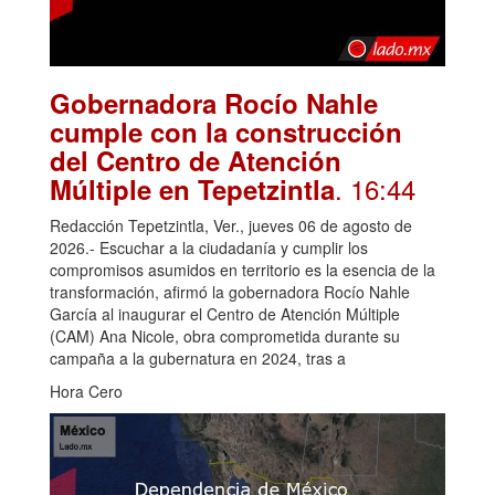
Gobernadora Rocío Nahle
cumple con la construcción
del Centro de Atención
. 16:44
Múltiple en Tepetzintla
Redacción Tepetzintla, Ver., jueves 06 de agosto de
2026.- Escuchar a la ciudadanía y cumplir los
compromisos asumidos en territorio es la esencia de la
transformación, afirmó la gobernadora Rocío Nahle
García al inaugurar el Centro de Atención Múltiple
(CAM) Ana Nicole, obra comprometida durante su
campaña a la gubernatura en 2024, tras a
Hora Cero