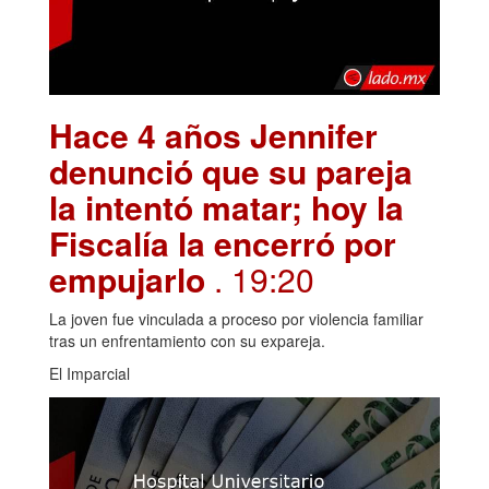
Hace 4 años Jennifer
denunció que su pareja
la intentó matar; hoy la
Fiscalía la encerró por
empujarlo
. 19:20
La joven fue vinculada a proceso por violencia familiar
tras un enfrentamiento con su expareja.
El Imparcial