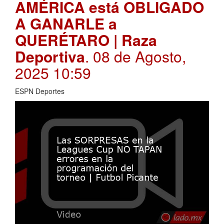
AMÉRICA está OBLIGADO
A GANARLE a
QUERÉTARO | Raza
Deportiva
. 08 de Agosto,
2025 10:59
ESPN Deportes