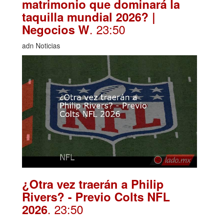
matrimonio que dominará la
taquilla mundial 2026? |
. 23:50
Negocios W
adn Noticias
¿Otra vez traerán a Philip
Rivers? - Previo Colts NFL
. 23:50
2026