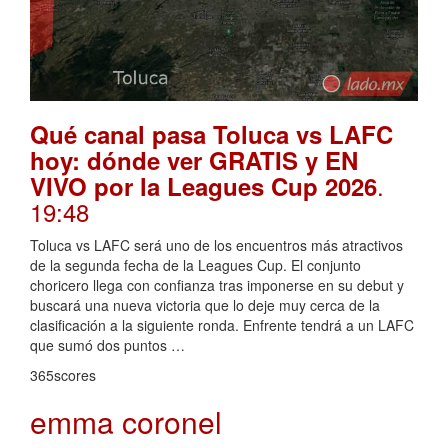
Qué canal pasa Toluca vs LAFC
hoy: dónde ver GRATIS y EN
.
VIVO por la Leagues Cup 2026
19:48
Toluca vs LAFC será uno de los encuentros más atractivos
de la segunda fecha de la Leagues Cup. El conjunto
choricero llega con confianza tras imponerse en su debut y
buscará una nueva victoria que lo deje muy cerca de la
clasificación a la siguiente ronda. Enfrente tendrá a un LAFC
que sumó dos puntos …
365scores
emma coronel