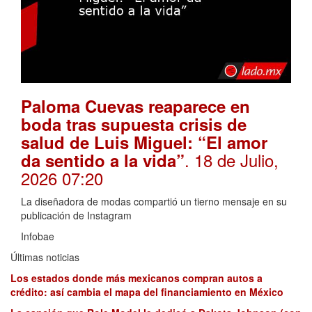
Paloma Cuevas reaparece en
boda tras supuesta crisis de
salud de Luis Miguel: “El amor
. 18 de Julio,
da sentido a la vida”
2026 07:20
La diseñadora de modas compartió un tierno mensaje en su
publicación de Instagram
Infobae
Últimas noticias
Los estados donde más mexicanos compran autos a
crédito: así cambia el mapa del financiamiento en México