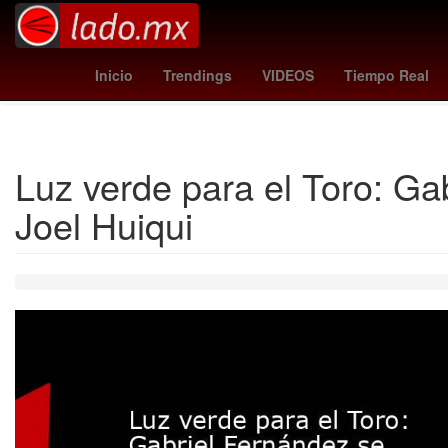
hidemasa morita
magic - bucks
suspension de 
Inicio
Trendings
VIDEOS
Tiempo Real
Luz verde para el Toro: G
Joel Huiqui