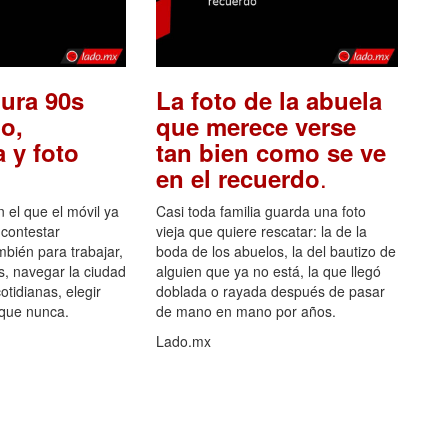
ura 90s
La foto de la abuela
o,
que merece verse
 y foto
tan bien como se ve
.
en el recuerdo
el que el móvil ya
Casi toda familia guarda una foto
 contestar
vieja que quiere rescatar: la de la
mbién para trabajar,
boda de los abuelos, la del bautizo de
s, navegar la ciudad
alguien que ya no está, la que llegó
otidianas, elegir
doblada o rayada después de pasar
 que nunca.
de mano en mano por años.
Lado.mx