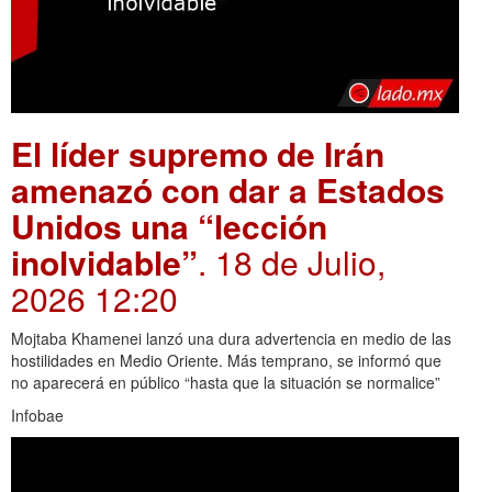
El líder supremo de Irán
amenazó con dar a Estados
Unidos una “lección
inolvidable”
. 18 de Julio,
2026 12:20
Mojtaba Khamenei lanzó una dura advertencia en medio de las
hostilidades en Medio Oriente. Más temprano, se informó que
no aparecerá en público “hasta que la situación se normalice”
Infobae