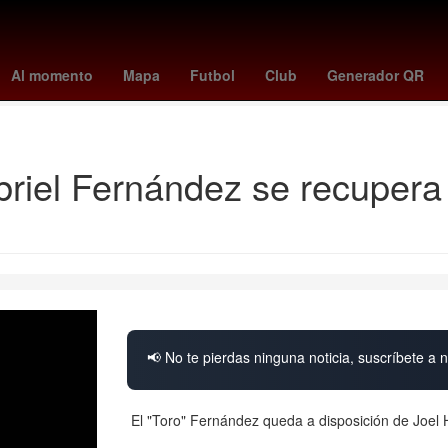
clases 10 de noviembre
tabla goleo mundial 2026
One Direction
Al momento
Mapa
Futbol
Club
Generador QR
Resultados Loteria Nacional Sorteo Mayor
Maíz transgénico
abriel Fernández se recuper
📢 No te pierdas ninguna noticia, suscríbete a n
El "Toro" Fernández queda a disposición de Joel H