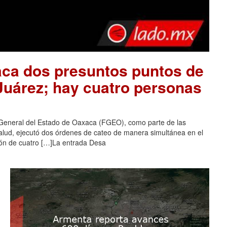
aca dos presuntos puntos de
 Juárez; hay cuatro personas
 General del Estado de Oaxaca (FGEO), como parte de las
salud, ejecutó dos órdenes de cateo de manera simultánea en el
ción de cuatro […]La entrada Desa