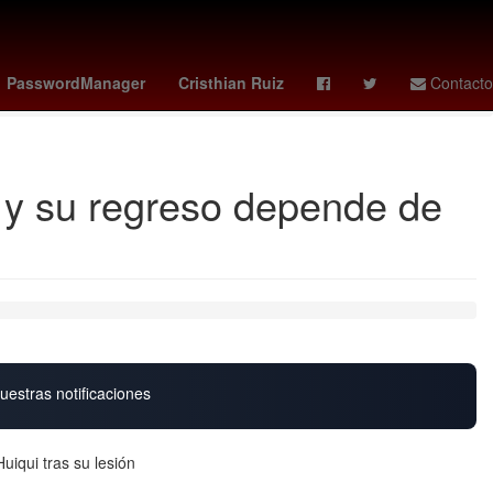
deportivo cali - pasto
Marc Cucurella
ebola virus
PasswordManager
Cristhian Ruiz
Contacto
a y su regreso depende de
uestras notificaciones
uiqui tras su lesión