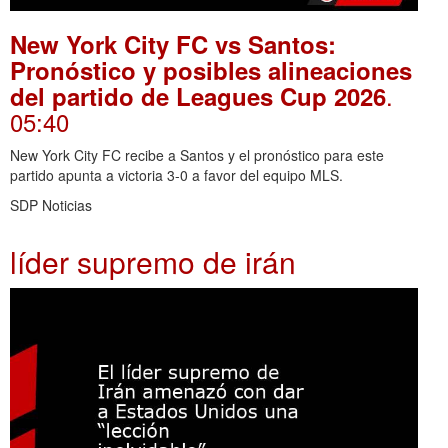
New York City FC vs Santos:
Pronóstico y posibles alineaciones
.
del partido de Leagues Cup 2026
05:40
New York City FC recibe a Santos y el pronóstico para este
partido apunta a victoria 3-0 a favor del equipo MLS.
SDP Noticias
líder supremo de irán