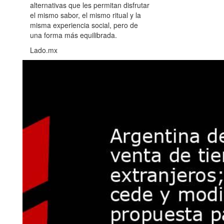
alternativas que les permitan disfrutar
el mismo sabor, el mismo ritual y la
misma experiencia social, pero de
una forma más equilibrada.
Lado.mx