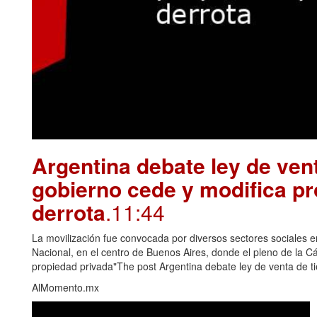
Argentina debate ley de vent
gobierno cede y modifica pr
derrota
.11:44
La movilización fue convocada por diversos sectores sociales e
Nacional, en el centro de Buenos Aires, donde el pleno de la Cám
propiedad privada"The post Argentina debate ley de venta de ti
AlMomento.mx