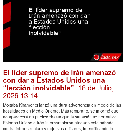
El líder supremo de Irán amenazó
con dar a Estados Unidos una
. 18 de Julio,
“lección inolvidable”
2026 13:14
Mojtaba Khamenei lanzó una dura advertencia en medio de las
hostilidades en Medio Oriente. Más temprano, se informó que
no aparecerá en público “hasta que la situación se normalice”
Estados Unidos e Irán intercambiaron ataques este sábado
contra infraestructura y objetivos militares, intensificando la