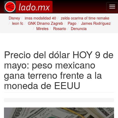
Tog
nav
Disney
imss modalidad 40
zelda ocarina of time remake
leon fc
GNK Dinamo Zagreb
Pago
James Rodríguez
Mireles
Rosario
Denuncia
Precio del dólar HOY 9 de
mayo: peso mexicano
gana terreno frente a la
moneda de EEUU