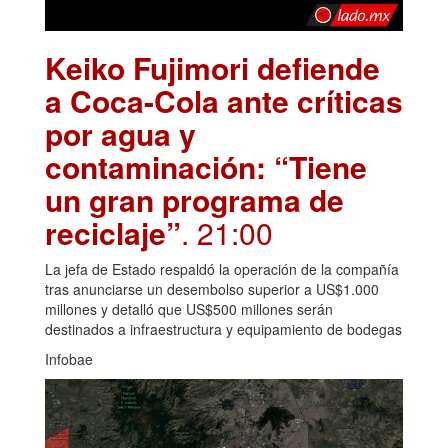
Keiko Fujimori defiende
a Coca-Cola ante críticas
por agua y
contaminación: “Tiene
un gran programa de
reciclaje”
. 21:00
La jefa de Estado respaldó la operación de la compañía
tras anunciarse un desembolso superior a US$1.000
millones y detalló que US$500 millones serán
destinados a infraestructura y equipamiento de bodegas
Infobae