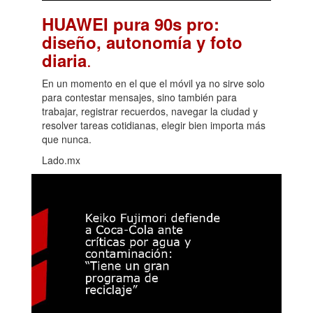
HUAWEI pura 90s pro:
diseño, autonomía y foto
.
diaria
En un momento en el que el móvil ya no sirve solo
para contestar mensajes, sino también para
trabajar, registrar recuerdos, navegar la ciudad y
resolver tareas cotidianas, elegir bien importa más
que nunca.
Lado.mx