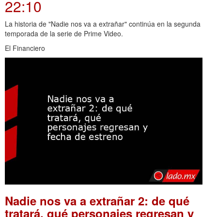
22:10
La historia de "Nadie nos va a extrañar" continúa en la segunda
temporada de la serie de Prime Video.
El Financiero
Nadie nos va a extrañar 2: de qué
tratará, qué personajes regresan y