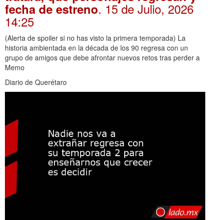
. 15 de Julio, 2026
fecha de estreno
14:25
(Alerta de spoiler si no has visto la primera temporada) La
historia ambientada en la década de los 90 regresa con un
grupo de amigos que debe afrontar nuevos retos tras perder a
Memo
Diario de Querétaro