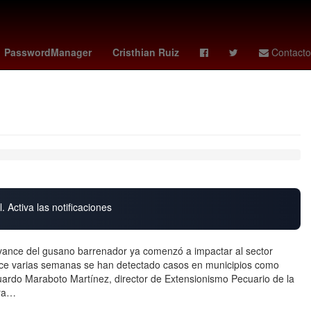
 de Zaragoza
trainspotting
pokemon 30 aniversario
PasswordManager
Cristhian Ruiz
Contacto
. Activa las notificaciones
ance del gusano barrenador ya comenzó a impactar al sector
hace varias semanas se han detectado casos en municipios como
uardo Maraboto Martínez, director de Extensionismo Pecuario de la
ura…