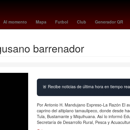
 League
paranaense - santos
de minaur
unam cuerpo
Puebla
Al momento
Mapa
Futbol
Club
Generador QR
gusano barrenador
🚨 Recibe noticias de última hora en tiempo real
Por Antonio H. Mandujano Expreso-La Razón El av
caprino del altiplano tamaulipeco, donde desde 
Tula, Bustamante y Miquihuana. Así lo informó Ed
Secretaría de Desarrollo Rural, Pesca y Acuacult