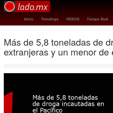
rodri
remo - santos
tubi
sección 22 - cnte
a
Inicio
Trendings
VIDEOS
Tiempo Real
Más de 5,8 toneladas de dr
extranjeras y un menor de