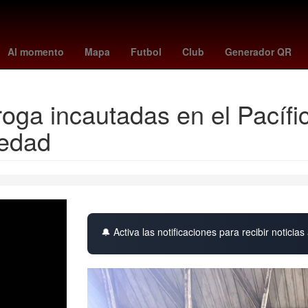
lexandra eala
cyclospora
que le ocurre a la secretaria kim
estaf
Al momento
Mapa
Futbol
Club
Generador QR
oga incautadas en el Pacíf
 edad
🔔 Activa las notificaciones para recibir noticias 