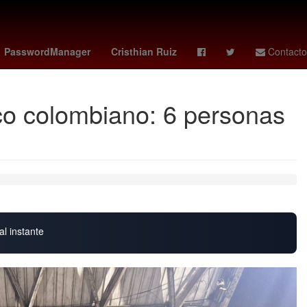
a
Club de Fútbol Cruz Azul
tipo de cambio dolar
PasswordManager
Cristhian Ruiz
Contacto
ico colombiano: 6 personas
al instante