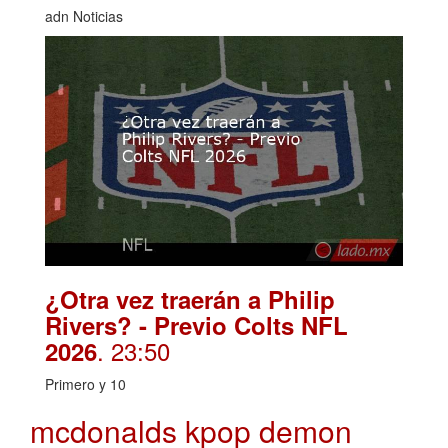
adn Noticias
¿Otra vez traerán a Philip
Rivers? - Previo Colts NFL
. 23:50
2026
Primero y 10
mcdonalds kpop demon