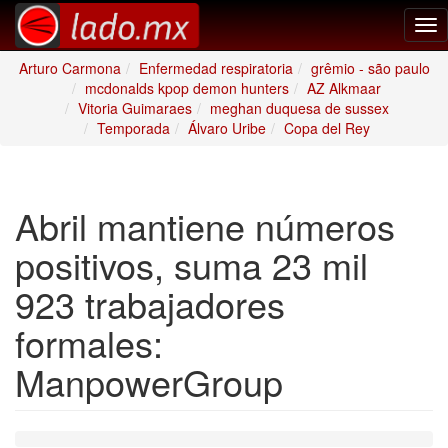
Tog
nav
Arturo Carmona
Enfermedad respiratoria
grêmio - são paulo
mcdonalds kpop demon hunters
AZ Alkmaar
Vitoria Guimaraes
meghan duquesa de sussex
Temporada
Álvaro Uribe
Copa del Rey
Abril mantiene números
positivos, suma 23 mil
923 trabajadores
formales:
ManpowerGroup