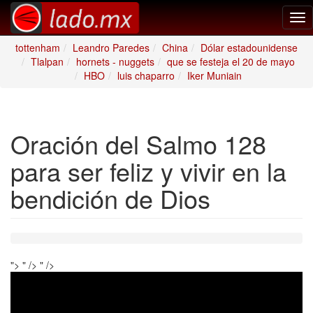
Tog
nav
tottenham
Leandro Paredes
China
Dólar estadounidense
Tlalpan
hornets - nuggets
que se festeja el 20 de mayo
HBO
luis chaparro
Iker Muniain
Oración del Salmo 128
para ser feliz y vivir en la
bendición de Dios
">
" />
" />