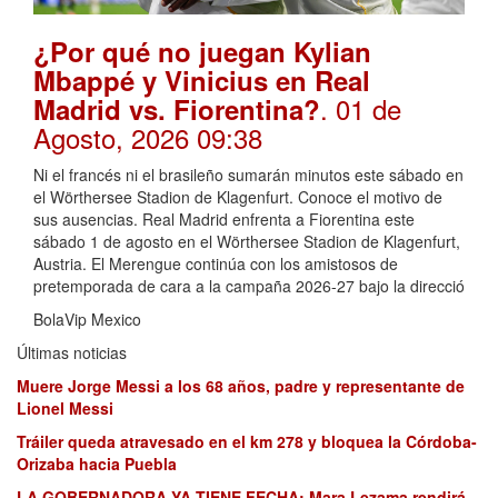
¿Por qué no juegan Kylian
Mbappé y Vinicius en Real
. 01 de
Madrid vs. Fiorentina?
Agosto, 2026 09:38
Ni el francés ni el brasileño sumarán minutos este sábado en
el Wörthersee Stadion de Klagenfurt. Conoce el motivo de
sus ausencias. Real Madrid enfrenta a Fiorentina este
sábado 1 de agosto en el Wörthersee Stadion de Klagenfurt,
Austria. El Merengue continúa con los amistosos de
pretemporada de cara a la campaña 2026-27 bajo la direcció
BolaVip Mexico
Últimas noticias
Muere Jorge Messi a los 68 años, padre y representante de
Lionel Messi
Tráiler queda atravesado en el km 278 y bloquea la Córdoba-
Orizaba hacia Puebla
LA GOBERNADORA YA TIENE FECHA: Mara Lezama rendirá