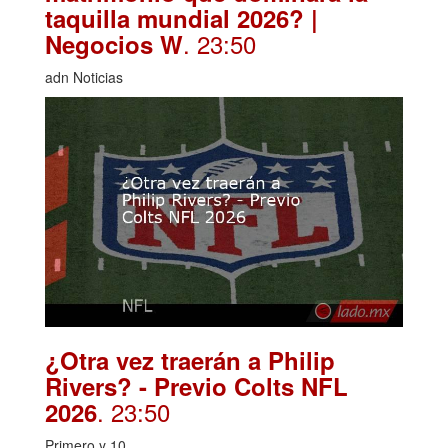
taquilla mundial 2026? |
. 23:50
Negocios W
adn Noticias
¿Otra vez traerán a Philip
Rivers? - Previo Colts NFL
. 23:50
2026
Primero y 10