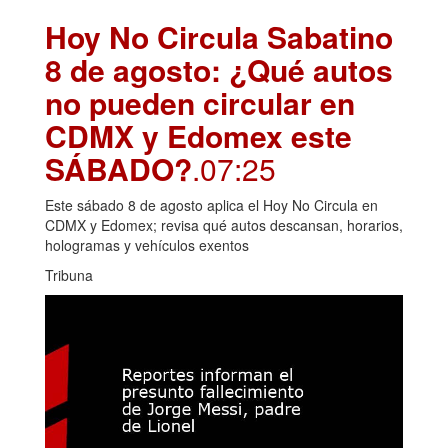
Hoy No Circula Sabatino
8 de agosto: ¿Qué autos
no pueden circular en
CDMX y Edomex este
SÁBADO?
.07:25
Este sábado 8 de agosto aplica el Hoy No Circula en
CDMX y Edomex; revisa qué autos descansan, horarios,
hologramas y vehículos exentos
Tribuna