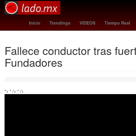
toluca vs santos
China
Germán Bert
Inicio
Trendings
VIDEOS
Tiempo Real
Fallece conductor tras fuert
Fundadores
">
" />
" />