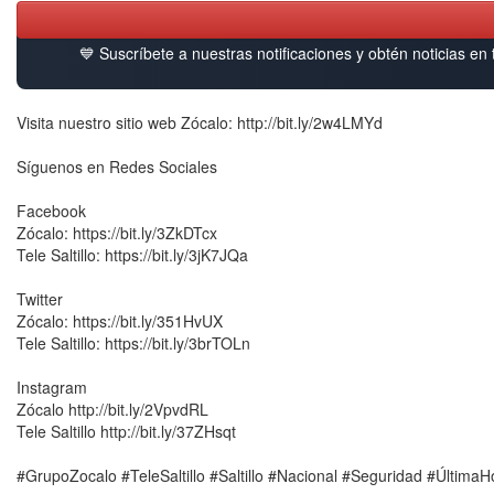
💙 Suscríbete a nuestras notificaciones y obtén noticias en
Visita nuestro sitio web Zócalo: http://bit.ly/2w4LMYd
Síguenos en Redes Sociales
Facebook
Zócalo: https://bit.ly/3ZkDTcx
Tele Saltillo: https://bit.ly/3jK7JQa
Twitter
Zócalo: https://bit.ly/351HvUX
Tele Saltillo: https://bit.ly/3brTOLn
Instagram
Zócalo http://bit.ly/2VpvdRL
Tele Saltillo http://bit.ly/37ZHsqt
#GrupoZocalo #TeleSaltillo #Saltillo #Nacional #Seguridad #Última