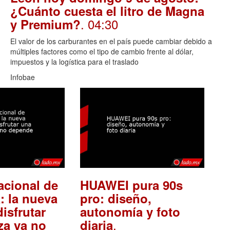
¿Cuánto cuesta el litro de Magna
. 04:30
y Premium?
El valor de los carburantes en el país puede cambiar debido a
múltiples factores como el tipo de cambio frente al dólar,
impuestos y la logística para el traslado
Infobae
acional de
HUAWEI pura 90s
: la nueva
pro: diseño,
isfrutar
autonomía y foto
.
za ya no
diaria