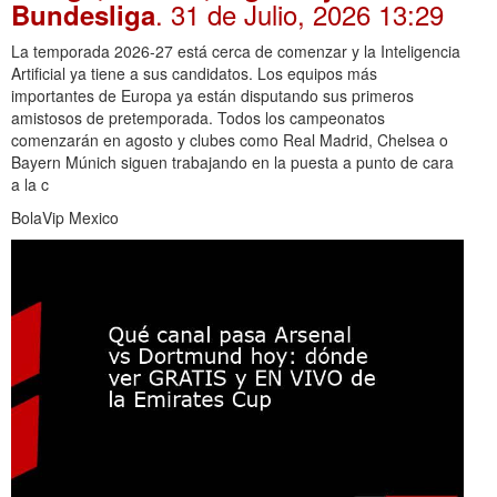
. 31 de Julio, 2026 13:29
Bundesliga
La temporada 2026-27 está cerca de comenzar y la Inteligencia
Artificial ya tiene a sus candidatos. Los equipos más
importantes de Europa ya están disputando sus primeros
amistosos de pretemporada. Todos los campeonatos
comenzarán en agosto y clubes como Real Madrid, Chelsea o
Bayern Múnich siguen trabajando en la puesta a punto de cara
a la c
BolaVip Mexico