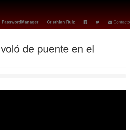
Colombia
Inundación
LeBron James
PasswordManager
Cristhian Ruiz
Contacto
o voló de puente en el