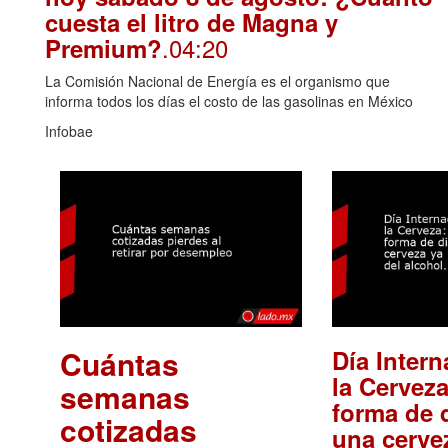
cuesta el litro de Magna y
.04:20
Premium?
La Comisión Nacional de Energía es el organismo que
informa todos los días el costo de las gasolinas en México
Infobae
Cuántas
Día Intern
la Cerveza
semanas
forma de d
cotizadas
una cerve