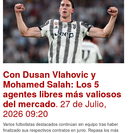
Con Dusan Vlahovic y
Mohamed Salah: Los 5
agentes libres más valiosos
del mercado
. 27 de Julio,
2026 09:20
Varios futbolistas destacados continúan sin equipo tras haber
finalizado sus respectivos contratos en junio. Repasa los más