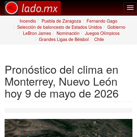
Tog
nav
Incendio
Puebla de Zaragoza
Fernando Gago
Selección de baloncesto de Estados Unidos
Gobierno
LeBron James
Nominación
Juegos Olímpicos
Grandes Ligas de Béisbol
Chile
Pronóstico del clima en
Monterrey, Nuevo León
hoy 9 de mayo de 2026