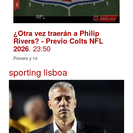
¿Otra vez traerán a Philip
Rivers? - Previo Colts NFL
. 23:50
2026
Primero y 10
sporting lisboa