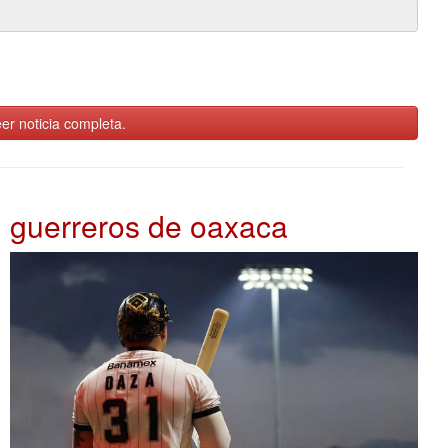
er noticia completa.
guerreros de oaxaca