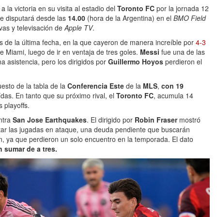
 la victoria en su visita al estadio del
Toronto FC
por la jornada 12
e disputará desde las
14.00
(hora de la Argentina) en el
BMO Field
ivas y televisación de
Apple TV
.
 de la última fecha, en la que cayeron de manera increíble por
4-3
e Miami, luego de ir en ventaja de tres goles.
Messi
fue una de las
na asistencia, pero los dirigidos por
Guillermo Hoyos
perdieron el
uesto de la tabla de la
Conferencia Este
de la
MLS
,
con 19
ídas. En tanto que su próximo rival, el
Toronto FC
, acumula 14
 playoffs.
ntra
San Jose Earthquakes
. El dirigido por
Robin Fraser
mostró
etar las jugadas en ataque, una deuda pendiente que buscarán
en, ya que perdieron un solo encuentro en la temporada. El dato
 sumar de a tres.