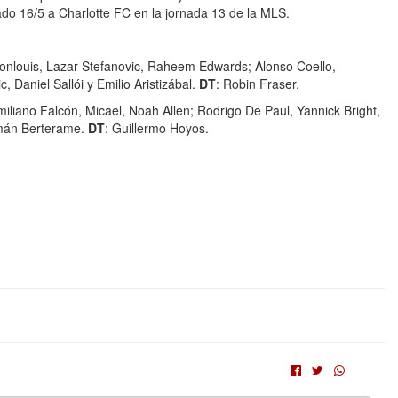
ado 16/5 a Charlotte FC en la jornada 13 de la MLS.
onlouis, Lazar Stefanovic, Raheem Edwards;
Alonso Coello,
, Daniel Sallói y
Emilio Aristizábal.
DT
: Robin Fraser.
iliano Falcón, Micael, Noah Allen; Rodrigo De Paul, Yannick Bright,
rmán Berterame.
DT
: Guillermo Hoyos.