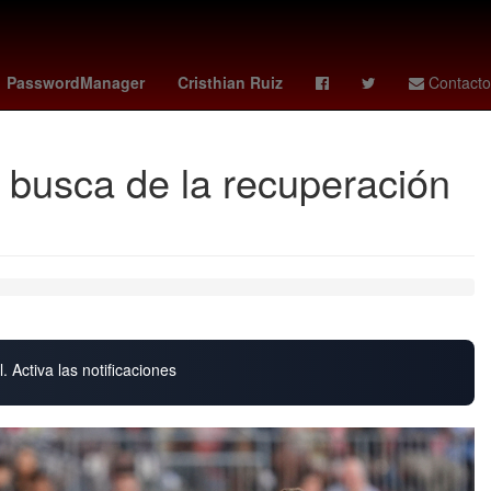
uchel
criminal
lupita villalobos
PasswordManager
Cristhian Ruiz
Contacto
n busca de la recuperación
. Activa las notificaciones