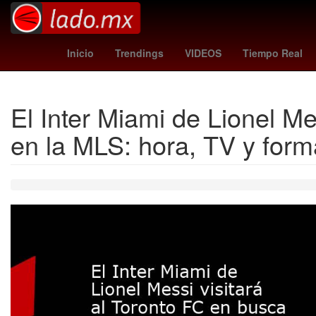
Aguascalientes
Brasil
Pago
Inicio
Trendings
VIDEOS
Tiempo Real
El Inter Miami de Lionel Me
en la MLS: hora, TV y for