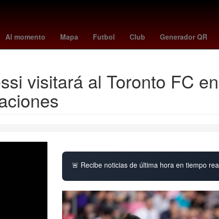
San Diego
colo colo
Nueva York
jaguars vs. chiefs
Thomas T
Al momento
Mapa
Futbol
Club
Generador QR
ssi visitará al Toronto FC e
maciones
🚨 Recibe noticias de última hora en tiempo real