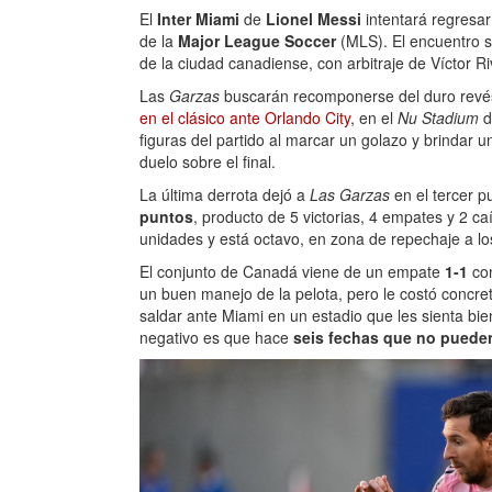
El
Inter Miami
de
Lionel Messi
intentará regresar a
de la
Major League Soccer
(MLS). El encuentro s
de la ciudad canadiense, con arbitraje de Víctor R
Las
Garzas
buscarán recomponerse del duro revés
en el clásico ante Orlando City
, en el
Nu Stadium
d
figuras del partido al marcar un golazo y brindar u
duelo sobre el final.
La última derrota dejó a
Las Garzas
en el tercer p
puntos
, producto de 5 victorias, 4 empates y 2 ca
unidades y está octavo, en zona de repechaje a los
El conjunto de Canadá viene de un empate
1-1
co
un buen manejo de la pelota, pero le costó concr
saldar ante Miami en un estadio que les sienta bi
negativo es que hace
seis fechas que no pueden