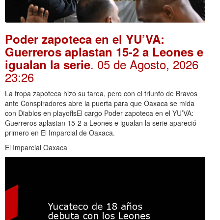
Poder zapoteca en el YU’VA:
Guerreros aplastan 15-2 a Leones e
. 05 de Agosto, 2026
igualan la serie
23:26
La tropa zapoteca hizo su tarea, pero con el triunfo de Bravos
ante Conspiradores abre la puerta para que Oaxaca se mida
con Diablos en playoffsEl cargo Poder zapoteca en el YU’VA:
Guerreros aplastan 15-2 a Leones e igualan la serie apareció
primero en El Imparcial de Oaxaca.
El Imparcial Oaxaca