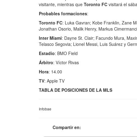
visitante, mientras que
Toronto FC
visitará el sáb
Probables formaciones
:
Toronto FC
: Luka Gavran;
Kobe Franklin, Zane M
Jonathan Osorio,
Malik Henry, Markus Cimermancic
Inter Miami
: Dayne St. Clair; Facundo Mura, Maxim
Telasco Segovia;
Lionel Messi, Luis Suárez y Ge
Estadio
: BMO Field
Árbitro
: Víctor Rivas
Hora
: 14.00
TV
: Apple TV
TABLA DE POSICIONES DE LA MLS
Infobae
Compartir en: