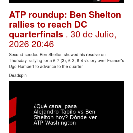
ATP roundup: Ben Shelton
rallies to reach DC
quarterfinals
. 30 de Julio,
2026 20:46
Second-seeded Ben Shelton showed his resolve on
Thursday, rallying for a 6-7 (3), 6-3, 6-4 victory over France"s
Ugo Humbert to advance to the quarter
Deadspin