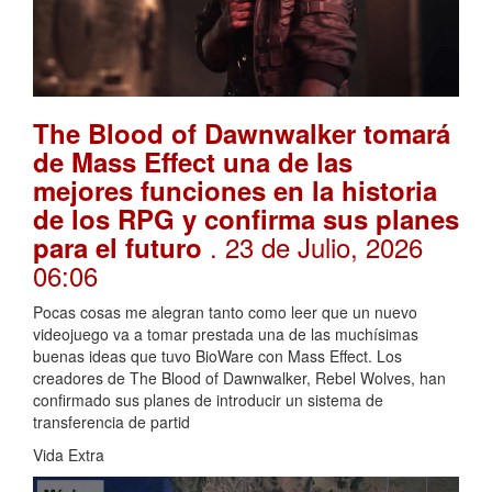
The Blood of Dawnwalker tomará
de Mass Effect una de las
mejores funciones en la historia
de los RPG y confirma sus planes
. 23 de Julio, 2026
para el futuro
06:06
Pocas cosas me alegran tanto como leer que un nuevo
videojuego va a tomar prestada una de las muchísimas
buenas ideas que tuvo BioWare con Mass Effect. Los
creadores de The Blood of Dawnwalker, Rebel Wolves, han
confirmado sus planes de introducir un sistema de
transferencia de partid
Vida Extra