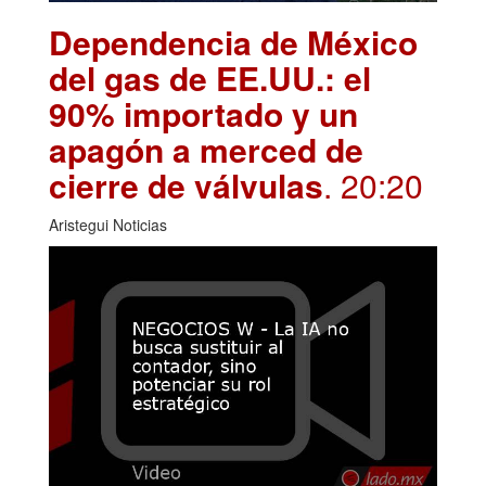
Dependencia de México
del gas de EE.UU.: el
90% importado y un
apagón a merced de
cierre de válvulas
. 20:20
Aristegui Noticias