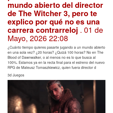
mundo abierto del director
de The Witcher 3, pero te
explico por qué no es una
carrera contrarreloj
. 01 de
Mayo, 2026 22:08
¿Cuánto tiempo quieres pasarte jugando a un mundo abierto
en una sola vez? ¿20 horas? ¿Quizá 100 horas? No en The
Blood of Dawnwalker, o al menos no es lo que busca al
100%. Estamos ya en la recta final para el estreno del nuevo
RPG de Mateusz Tomaszkiewicz, quien fuera director d
3d Juegos