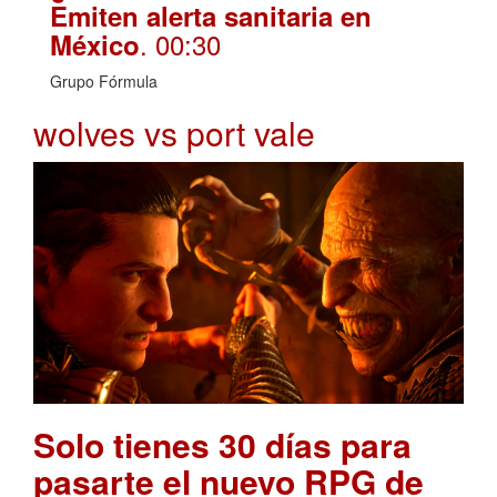
Emiten alerta sanitaria en
. 00:30
México
Grupo Fórmula
wolves vs port vale
Solo tienes 30 días para
pasarte el nuevo RPG de