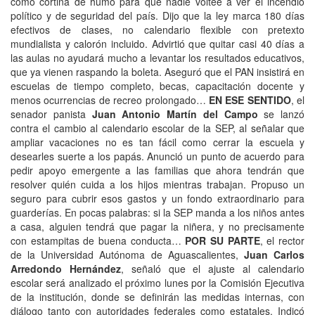
como cortina de humo para que nadie voltee a ver el incendio
político y de seguridad del país. Dijo que la ley marca 180 días
efectivos de clases, no calendario flexible con pretexto
mundialista y calorón incluido. Advirtió que quitar casi 40 días a
las aulas no ayudará mucho a levantar los resultados educativos,
que ya vienen raspando la boleta. Aseguró que el PAN insistirá en
escuelas de tiempo completo, becas, capacitación docente y
menos ocurrencias de recreo prolongado…
EN ESE SENTIDO
, el
senador panista
Juan Antonio Martín del Campo
se lanzó
contra el cambio al calendario escolar de la SEP, al señalar que
ampliar vacaciones no es tan fácil como cerrar la escuela y
desearles suerte a los papás. Anunció un punto de acuerdo para
pedir apoyo emergente a las familias que ahora tendrán que
resolver quién cuida a los hijos mientras trabajan. Propuso un
seguro para cubrir esos gastos y un fondo extraordinario para
guarderías. En pocas palabras: si la SEP manda a los niños antes
a casa, alguien tendrá que pagar la niñera, y no precisamente
con estampitas de buena conducta…
POR SU PARTE
, el rector
de la Universidad Autónoma de Aguascalientes,
Juan Carlos
Arredondo Hernández
, señaló que el ajuste al calendario
escolar será analizado el próximo lunes por la Comisión Ejecutiva
de la institución, donde se definirán las medidas internas, con
diálogo tanto con autoridades federales como estatales. Indicó