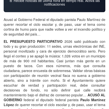
🚨 Recibe noticias de última hora en tiempo real. Activa las
notificaciones
Acusó al Gobierno Federal el diputado panista Paulo Martínez de
querer recortar el ciclo escolar y, de paso, usar el tema como
cortina de humo para que nadie voltee a ver el incendio político y
de seguridad del país…
EL PRESUPUESTO PARTICIPATIVO
2026 salió publicado con
todo y su gran producción: 11 sedes, urnas electrónicas del INE,
personal movilizado y cara de ejercicio democrático serio. Pero
llegó el conteo y se apagó la música: 1,026 votos en un municipio
de más de 900 mil habitantes. Casi juntan más gente en un
puesto de tacos. Con esos números, más que consulta
ciudadana, parece encuesta de sobremesa. Validar obras básicas
con participación de reunión vecinal flaca no suena a gobierno
abierto, sino a trámite con moño. Si el Ayuntamiento quiere
escuchar de verdad y participación real, debe consultar
decisiones de fondo, no sólo definir qué calle recibirá
mantenimiento bajo el disfraz de consenso popular…
ACUSÓ AL
GOBIERNO
federal el diputado federal panista
Paulo Martínez
López
de querer recortar el ciclo escolar y, de paso, usar el tema