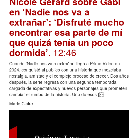
Nicole Gerard sobre Gabi
en ‘Nadie nos va a
extrañar’: ‘Disfruté mucho
encontrar esa parte de mí
que quizá tenía un poco
dormida’
. 12:46
Cuando ‘Nadie nos va a extrañar’ llegó a Prime Video en
2024, conquistó al público con una historia que mezclaba
nostalgia, amistad y el complejo proceso de crecer. Dos años
después, la serie regresa con una segunda temporada
cargada de expectativas y nuevos personajes que prometen
cambiar el rumbo de la historia. Uno de esos [
Marie Claire