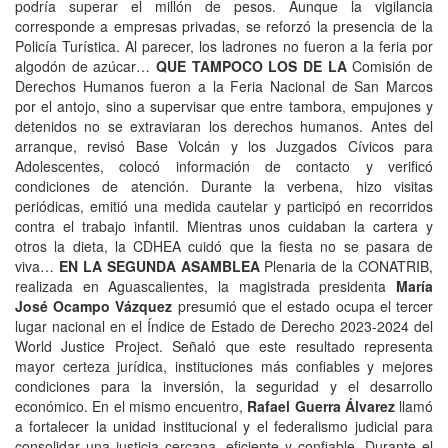
podría superar el millón de pesos. Aunque la vigilancia
corresponde a empresas privadas, se reforzó la presencia de la
Policía Turística. Al parecer, los ladrones no fueron a la feria por
algodón de azúcar…
QUE TAMPOCO LOS DE LA
Comisión de
Derechos Humanos fueron a la Feria Nacional de San Marcos
por el antojo, sino a supervisar que entre tambora, empujones y
detenidos no se extraviaran los derechos humanos. Antes del
arranque, revisó Base Volcán y los Juzgados Cívicos para
Adolescentes, colocó información de contacto y verificó
condiciones de atención. Durante la verbena, hizo visitas
periódicas, emitió una medida cautelar y participó en recorridos
contra el trabajo infantil. Mientras unos cuidaban la cartera y
otros la dieta, la CDHEA cuidó que la fiesta no se pasara de
viva…
EN LA SEGUNDA ASAMBLEA
Plenaria de la CONATRIB,
realizada en Aguascalientes, la magistrada presidenta
María
José Ocampo Vázquez
presumió que el estado ocupa el tercer
lugar nacional en el Índice de Estado de Derecho 2023-2024 del
World Justice Project. Señaló que este resultado representa
mayor certeza jurídica, instituciones más confiables y mejores
condiciones para la inversión, la seguridad y el desarrollo
económico. En el mismo encuentro,
Rafael Guerra Álvarez
llamó
a fortalecer la unidad institucional y el federalismo judicial para
consolidar una justicia cercana, eficiente y confiable. Durante el