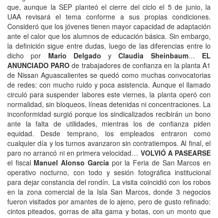
que, aunque la SEP planteó el cierre del ciclo el 5 de junio, la
UAA revisará el tema conforme a sus propias condiciones.
Consideró que los jóvenes tienen mayor capacidad de adaptación
ante el calor que los alumnos de educación básica. Sin embargo,
la definición sigue entre dudas, luego de las diferencias entre lo
dicho por
Mario Delgado
y
Claudia Sheinbaum
…
EL
ANUNCIADO PARO
de trabajadores de confianza en la planta A1
de Nissan Aguascalientes se quedó como muchas convocatorias
de redes: con mucho ruido y poca asistencia. Aunque el llamado
circuló para suspender labores este viernes, la planta operó con
normalidad, sin bloqueos, líneas detenidas ni concentraciones. La
inconformidad surgió porque los sindicalizados recibirán un bono
ante la falta de utilidades, mientras los de confianza piden
equidad. Desde temprano, los empleados entraron como
cualquier día y los turnos avanzaron sin contratiempos. Al final, el
paro no arrancó ni en primera velocidad…
VOLVIÓ A PASEARSE
el fiscal
Manuel Alonso García
por la Feria de San Marcos en
operativo nocturno, con todo y sesión fotográfica institucional
para dejar constancia del rondín. La visita coincidió con los robos
en la zona comercial de la Isla San Marcos, donde 3 negocios
fueron visitados por amantes de lo ajeno, pero de gusto refinado:
cintos piteados, gorras de alta gama y botas, con un monto que