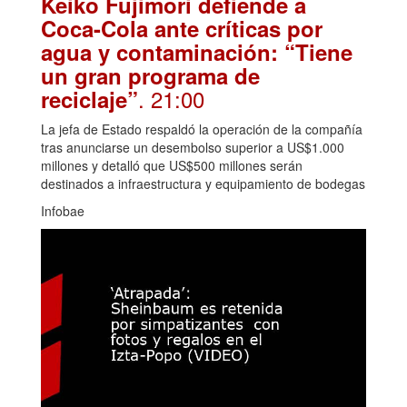
Keiko Fujimori defiende a
Coca-Cola ante críticas por
agua y contaminación: “Tiene
un gran programa de
. 21:00
reciclaje”
La jefa de Estado respaldó la operación de la compañía
tras anunciarse un desembolso superior a US$1.000
millones y detalló que US$500 millones serán
destinados a infraestructura y equipamiento de bodegas
Infobae