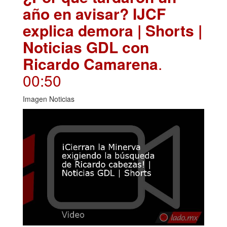
año en avisar? IJCF
explica demora | Shorts |
Noticias GDL con
Ricardo Camarena
.
00:50
Imagen Noticias