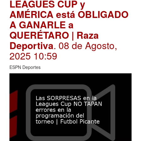
LEAGUES CUP y
AMÉRICA está OBLIGADO
A GANARLE a
QUERÉTARO | Raza
Deportiva
. 08 de Agosto,
2025 10:59
ESPN Deportes