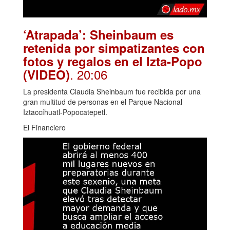
‘Atrapada’: Sheinbaum es
retenida por simpatizantes con
fotos y regalos en el Izta-Popo
. 20:06
(VIDEO)
La presidenta Claudia Sheinbaum fue recibida por una
gran multitud de personas en el Parque Nacional
Iztaccíhuatl-Popocatepetl.
El Financiero