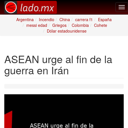
Tog
nav
Argentina
Incendio
China
carrera f1
España
messi edad
Griegos
Colombia
Cohete
Dólar estadounidense
ASEAN urge al fin de la
guerra en Irán