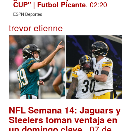
. 02:20
CUP" | Futbol Picante
ESPN Deportes
trevor etienne
NFL Semana 14: Jaguars y
Steelers toman ventaja en
un domingo clave
. 07 de