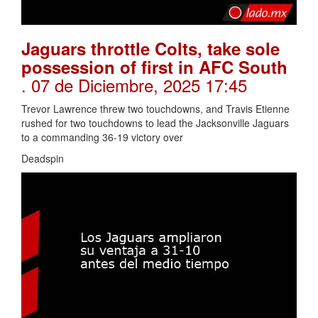
Jaguars throttle Colts, take sole
possession of first in AFC South
. 07 de Diciembre, 2025 17:45
Trevor Lawrence threw two touchdowns, and Travis Etienne
rushed for two touchdowns to lead the Jacksonville Jaguars
to a commanding 36-19 victory over
Deadspin