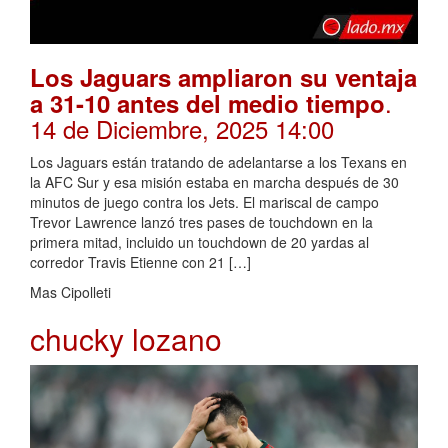
Los Jaguars ampliaron su ventaja
.
a 31-10 antes del medio tiempo
14 de Diciembre, 2025 14:00
Los Jaguars están tratando de adelantarse a los Texans en
la AFC Sur y esa misión estaba en marcha después de 30
minutos de juego contra los Jets. El mariscal de campo
Trevor Lawrence lanzó tres pases de touchdown en la
primera mitad, incluido un touchdown de 20 yardas al
corredor Travis Etienne con 21 […]
Mas Cipolleti
chucky lozano