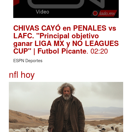
CHIVAS CAYÓ en PENALES vs
LAFC. "Principal objetivo
ganar LIGA MX y NO LEAGUES
. 02:20
CUP" | Futbol Picante
ESPN Deportes
nfl hoy