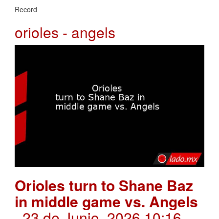
Record
orioles - angels
Orioles turn to Shane Baz
in middle game vs. Angels
. 23 de Junio, 2026 10:16