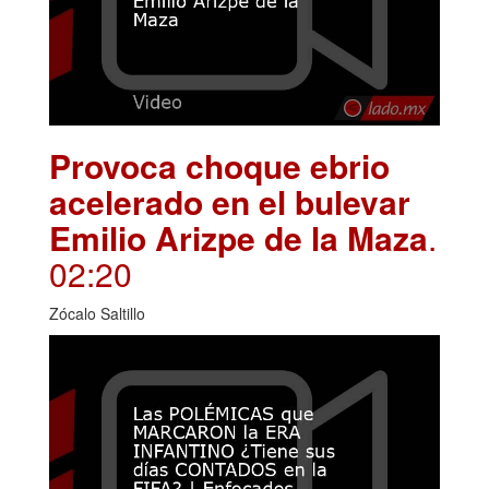
Provoca choque ebrio
acelerado en el bulevar
Emilio Arizpe de la Maza
.
02:20
Zócalo Saltillo