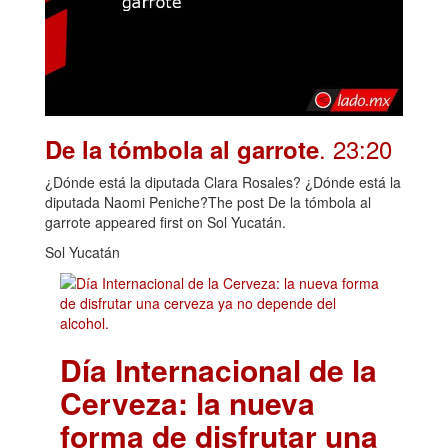
. 23:20
De la tómbola al garrote
¿Dónde está la diputada Clara Rosales? ¿Dónde está la
diputada Naomi Peniche?The post De la tómbola al
garrote appeared first on Sol Yucatán.
Sol Yucatán
Día Internacional de la
Cerveza: la nueva
forma de disfrutar una