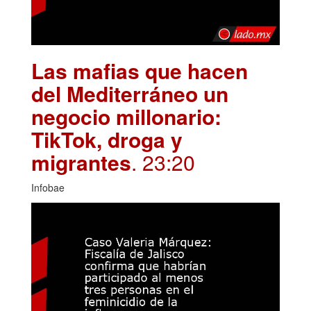
Las mafias que hacen
del Mediterráneo un
negocio millonario:
TikTok, droga y
migrantes
. 23:20
Infobae