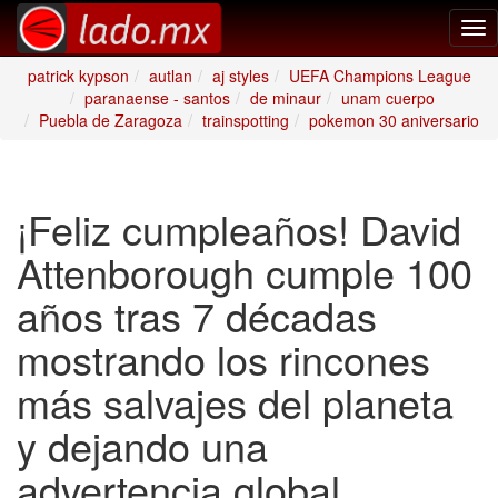
Tog
nav
patrick kypson
autlan
aj styles
UEFA Champions League
paranaense - santos
de minaur
unam cuerpo
Puebla de Zaragoza
trainspotting
pokemon 30 aniversario
¡Feliz cumpleaños! David
Attenborough cumple 100
años tras 7 décadas
mostrando los rincones
más salvajes del planeta
y dejando una
advertencia global