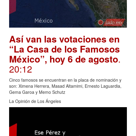
Así van las votaciones en
“La Casa de los Famosos
México”, hoy 6 de agosto
.
20:12
Cinco famosos se encuentran en la placa de nominación y
son: Ximena Herrera, Masad Altamimi, Ernesto Laguardia,
Gema Garoa y Memo Schutz
La Opinión de Los Ángeles