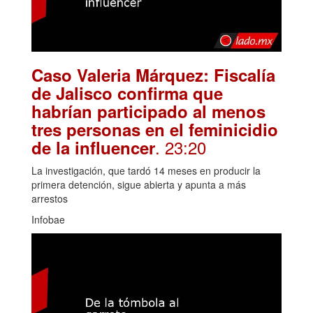
Caso Valeria Márquez: Fiscalía
de Jalisco confirma que
habrían participado al menos
tres personas en el feminicidio
. 23:20
de la influencer
La investigación, que tardó 14 meses en producir la
primera detención, sigue abierta y apunta a más
arrestos
Infobae