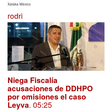
Xataka México
rodri
Niega Fiscalía
acusaciones de DDHPO
por omisiones el caso
Leyva
. 05:25