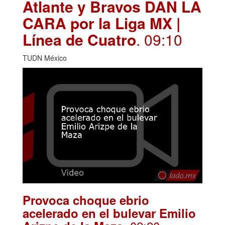
Atlante y Bravos DAN LA
CARA por la Liga MX |
Línea de Cuatro
. 09:10
TUDN México
Provoca choque ebrio
acelerado en el bulevar Emilio