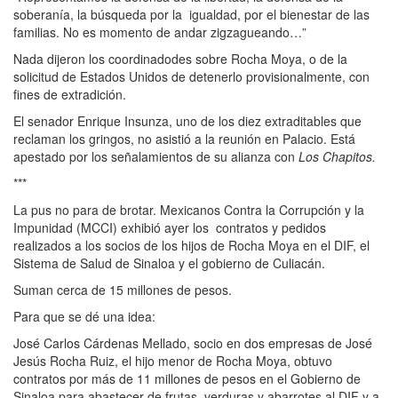
soberanía, la búsqueda por la igualdad, por el bienestar de las
familias. No es momento de andar zigzagueando…”
Nada dijeron los coordinadodes sobre Rocha Moya, o de la
solicitud de Estados Unidos de detenerlo provisionalmente, con
fines de extradición.
El senador Enrique Insunza, uno de los diez extraditables que
reclaman los gringos, no asistió a la reunión en Palacio. Está
apestado por los señalamientos de su alianza con
Los Chapitos.
***
La pus no para de brotar. Mexicanos Contra la Corrupción y la
Impunidad (MCCI) exhibió ayer los contratos y pedidos
realizados a los socios de los hijos de Rocha Moya en el DIF, el
Sistema de Salud de Sinaloa y el gobierno de Culiacán.
Suman cerca de 15 millones de pesos.
Para que se dé una idea:
José Carlos Cárdenas Mellado, socio en dos empresas de José
Jesús Rocha Ruiz, el hijo menor de Rocha Moya, obtuvo
contratos por más de 11 millones de pesos en el Gobierno de
Sinaloa para abastecer de frutas, verduras y abarrotes al DIF y a