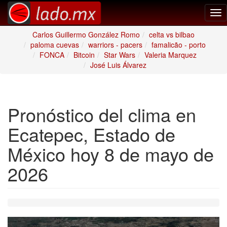
Tog
nav
Carlos Guillermo González Romo
celta vs bilbao
paloma cuevas
warriors - pacers
famalicão - porto
FONCA
Bitcoin
Star Wars
Valeria Marquez
José Luis Álvarez
Pronóstico del clima en
Ecatepec, Estado de
México hoy 8 de mayo de
2026