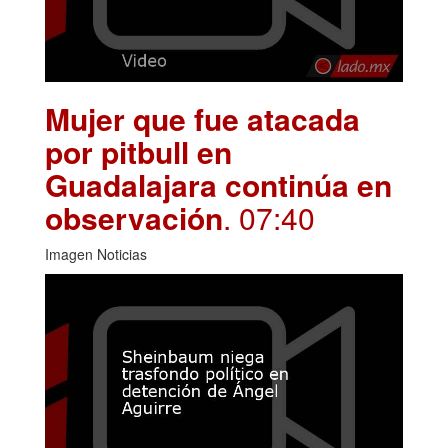
Mujer que fue atacada
por pitbull en
Guadalajara continúa en
observación
. 07:40
Imagen Noticias