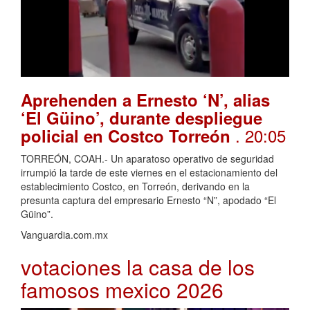
Aprehenden a Ernesto ‘N’, alias
‘El Güino’, durante despliegue
. 20:05
policial en Costco Torreón
TORREÓN, COAH.- Un aparatoso operativo de seguridad
irrumpió la tarde de este viernes en el estacionamiento del
establecimiento Costco, en Torreón, derivando en la
presunta captura del empresario Ernesto “N”, apodado “El
Güino”.
Vanguardia.com.mx
votaciones la casa de los
famosos mexico 2026