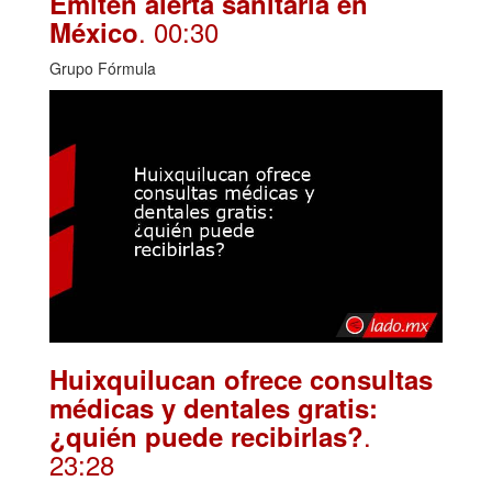
Emiten alerta sanitaria en
. 00:30
México
Grupo Fórmula
Huixquilucan ofrece consultas
médicas y dentales gratis:
.
¿quién puede recibirlas?
23:28