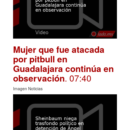
Mujer que fue atacada
por pitbull en
Guadalajara continúa en
observación
. 07:40
Imagen Noticias