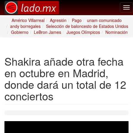
Tog
nav
Américo Villarreal
Agresión
Pago
unam comunicado
andy borregales
Selección de baloncesto de Estados Unidos
Gobierno
LeBron James
Juegos Olímpicos
Nominación
Shakira añade otra fecha
en octubre en Madrid,
donde dará un total de 12
conciertos