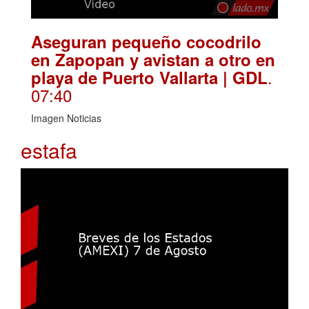
Aseguran pequeño cocodrilo
en Zapopan y avistan a otro en
.
playa de Puerto Vallarta | GDL
07:40
Imagen Noticias
estafa