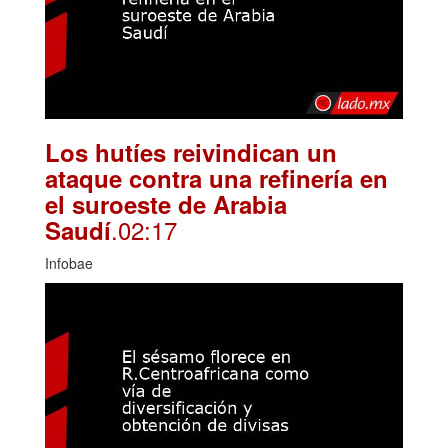
Los hutíes reivindican un
ataque contra una refinería en
el suroeste de Arabia
.02:17
Saudí
Infobae