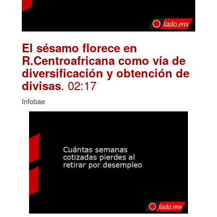
El sésamo florece en
R.Centroafricana como vía de
diversificación y obtención de
. 02:17
divisas
Infobae