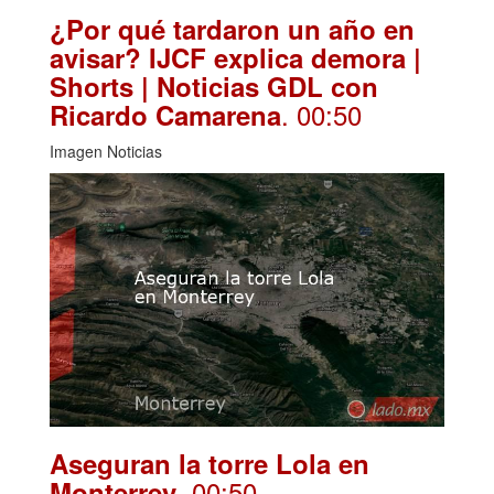
¿Por qué tardaron un año en
avisar? IJCF explica demora |
Shorts | Noticias GDL con
. 00:50
Ricardo Camarena
Imagen Noticias
Aseguran la torre Lola en
. 00:50
Monterrey