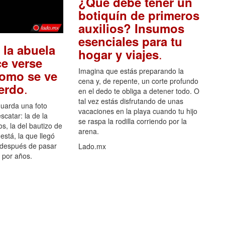
¿Qué debe tener un
botiquín de primeros
auxilios? Insumos
esenciales para tu
 la abuela
.
hogar y viajes
e verse
Imagina que estás preparando la
como se ve
cena y, de repente, un corte profundo
.
uerdo
en el dedo te obliga a detener todo. O
tal vez estás disfrutando de unas
guarda una foto
vacaciones en la playa cuando tu hijo
scatar: la de la
se raspa la rodilla corriendo por la
s, la del bautizo de
arena.
está, la que llegó
 después de pasar
Lado.mx
por años.