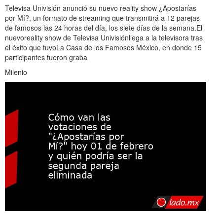
Televisa Univisión anunció su nuevo reality show ¿Apostarías
por Mí?, un formato de streaming que transmitirá a 12 parejas
de famosos las 24 horas del día, los siete días de la semana.El
nuevoreality show de Televisa Univisiónllega a la televisora tras
el éxito que tuvoLa Casa de los Famosos México, en donde 15
participantes fueron graba
Milenio