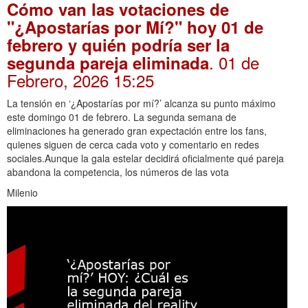
Cómo van las votaciones de
"¿Apostarías por Mí?" hoy 01 de
febrero y quién podría ser la
. 01 de
segunda pareja eliminada
Febrero, 2026 15:25
La tensión en ‘¿Apostarías por mí?’ alcanza su punto máximo
este domingo 01 de febrero. La segunda semana de
eliminaciones ha generado gran expectación entre los fans,
quienes siguen de cerca cada voto y comentario en redes
sociales.Aunque la gala estelar decidirá oficialmente qué pareja
abandona la competencia, los números de las vota
Milenio