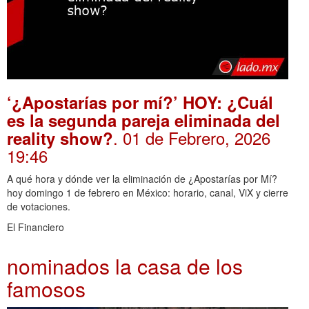
‘¿Apostarías por mí?’ HOY: ¿Cuál
es la segunda pareja eliminada del
. 01 de Febrero, 2026
reality show?
19:46
A qué hora y dónde ver la eliminación de ¿Apostarías por Mí?
hoy domingo 1 de febrero en México: horario, canal, ViX y cierre
de votaciones.
El Financiero
nominados la casa de los
famosos