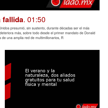
fallida
. 01:50
dos presumió, sin sustento, durante décadas ser el más
e deteriora más, sobre todo desde el primer mandato de Donald
 de una amplia red de multimillonarios, R