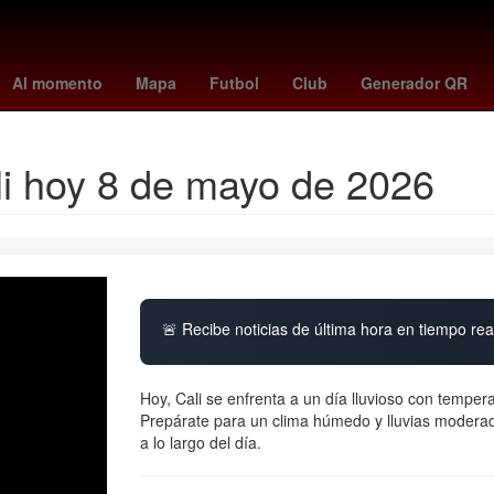
arán
tormenta tropical huracan erin
escena post creditos el conjuro
Al momento
Mapa
Futbol
Club
Generador QR
li hoy 8 de mayo de 2026
🚨 Recibe noticias de última hora en tiempo real
Hoy, Cali se enfrenta a un día lluvioso con tempera
Prepárate para un clima húmedo y lluvias moderada
a lo largo del día.