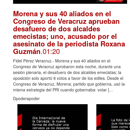
Morena y sus 40 aliados en el
Congreso de Veracruz aprueban
desafuero de dos alcaldes
emecistas; uno, acusado por el
asesinato de la periodista Roxana
.01:20
Guzmán
Fidel Pérez Veracruz.- Morena y sus 40 aliados en el
Congreso de Veracruz aprobaron esta noche, durante una
sesión plenaria, el desafuero de dos alcaldes emecistas; la
oposición solo aportó 8 votos a favor de los ediles. Desde el
Congreso de Veracruz, Morena; partido que gobierna, usó la
misma estrategia del PRI cuando gobernaba: votar […
Dpoderapoder