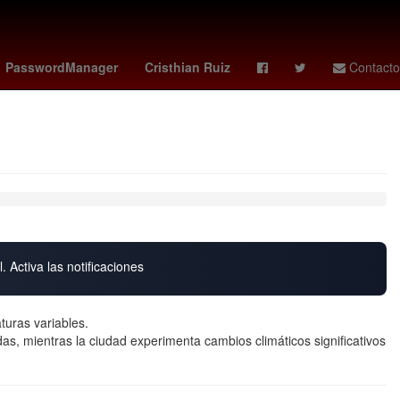
 4
mision imposible
Cutzamala
Aldo de Nigris
Sanborns
PasswordManager
Cristhian Ruiz
Contacto
. Activa las notificaciones
turas variables.
s, mientras la ciudad experimenta cambios climáticos significativos